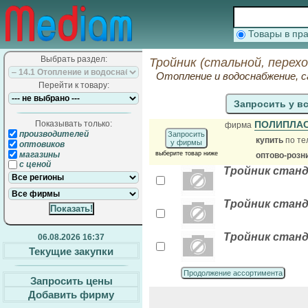
Товары в п
Выбрать раздел:
Тройник (стальной, перех
Отопление и водоснабжение, 
Перейти к товару:
Запросить у в
Показывать только:
ПОЛИПЛАС
фирма
производителей
Запросить
купить
по те
у фирмы
оптовиков
магазины
выберите товар ниже
оптово-розн
с ценой
Тройник станд
Тройник станд
Тройник станд
06.08.2026 16:37
Текущие закупки
Продолжение ассортимента
Запросить цены
Добавить фирму