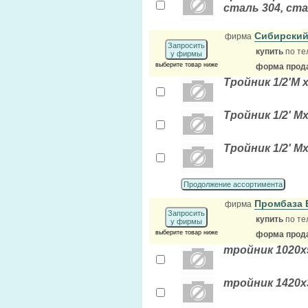
сталь 304, ста
Сибирский
фирма
Запросить
купить
по те
у фирмы
выберите товар ниже
форма прода
Тройник 1/2'М х
Тройник 1/2' М
Тройник 1/2' М
Продолжение ассортимента
Промбаза
фирма
Запросить
купить
по те
у фирмы
выберите товар ниже
форма прода
тройник 1020х
тройник 1420х