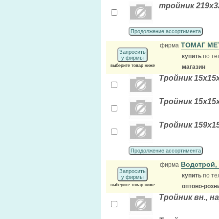
тройник 219х3
Продолжение ассортимента
ТОМАГ М
фирма
Запросить
купить
по те
у фирмы
выберите товар ниже
магазин
Тройник 15х15х
Тройник 15х15
Тройник 159х1
Продолжение ассортимента
Водстрой
фирма
Запросить
купить
по те
у фирмы
выберите товар ниже
оптово-розн
Тройник вн., на