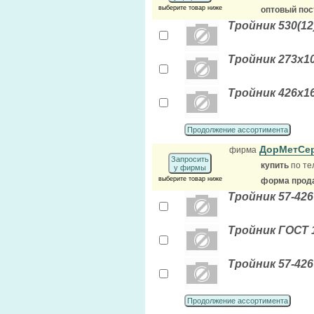
выберите товар ниже
оптовый по
Тройник 530(12)
Тройник 273х10
Тройник 426х16
Продолжение ассортимента
ДорМетСе
фирма
Запросить
купить
по те
у фирмы
выберите товар ниже
форма прода
Тройник 57-426
Тройник ГОСТ 1
Тройник 57-426
Продолжение ассортимента