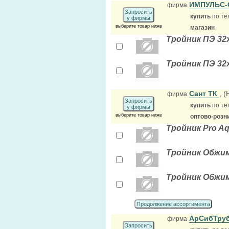
ИМПУЛЬС
фирма
Запросить
купить
по те
у фирмы
выберите товар ниже
магазин
Тройник ПЭ 32х
Тройник ПЭ 32х
Сант ТК
, 
фирма
Запросить
купить
по те
у фирмы
выберите товар ниже
оптово-розн
Тройник Pro Aq
Тройник Обжим 
Тройник Обжим
Продолжение ассортимента
АрСибТру
фирма
Запросить