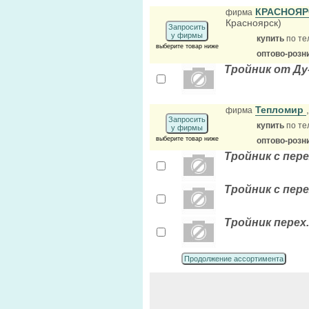
КРАСНОЯР
фирма
Красноярск)
Запросить
у фирмы
купить
по те
выберите товар ниже
оптово-розн
Тройник от Ду
Тепломир
фирма
Запросить
купить
по те
у фирмы
выберите товар ниже
оптово-розн
Тройник с пере
Тройник с пере
Тройник перех.
Продолжение ассортимента