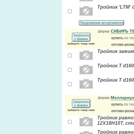
Тройник 'LTM'
Продолжение ассортимента
СИБИРЬ Т
фирма
Запросить
купить
по те
у фирмы
выберите товар ниже
оптово-розн
Тройник зажим
Тройник Т d160
Тройник Т d160
Меллариу
фирма
Запросить
купить
по те
у фирмы
выберите товар ниже
оптово-розн
Тройник равноп
12Х18Н10Т, ста
Тройник равно