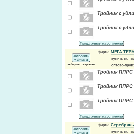
Тройник с удл
Тройник с удл
Продолжение ассортимента
МЕГА ТЕР
фирма
Запросить
купить
по те
у фирмы
выберите товар ниже
оптово-прои
Тройник ППРС в
Тройник ППРС в
Тройник ППРС в
Продолжение ассортимента
Серебряны
фирма
Запросить
купить
по те
у фирмы