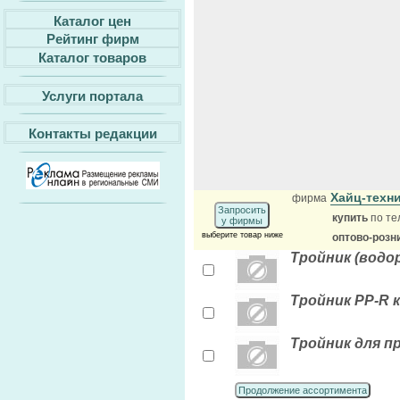
Каталог цен
Рейтинг фирм
Каталог товаров
Услуги портала
Контакты редакции
Хайц-техн
фирма
Запросить
купить
по те
у фирмы
выберите товар ниже
оптово-розн
Тройник (водор
Тройник PP-R 
Тройник для п
Продолжение ассортимента