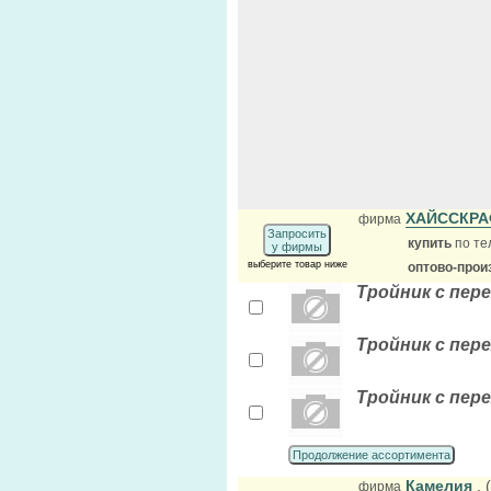
ХАЙССКР
фирма
Запросить
купить
по те
у фирмы
выберите товар ниже
оптово-прои
Тройник с пере
Тройник с пере
Тройник с пере
Продолжение ассортимента
Камелия
,
фирма