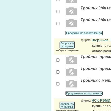
Тройник 3/4п+га
Тройник 3/4п+га
Продолжение ассортимента
Шершнев В
фирма
Запросить
купить
по те
у фирмы
выберите товар ниже
оптово-розн
Тройник -прес
Тройник -прес
Тройник с мет
Продолжение ассортимента
НСК-РЭМ
фирма
Запросить
купить
по те
у фирмы
выберите товар ниже