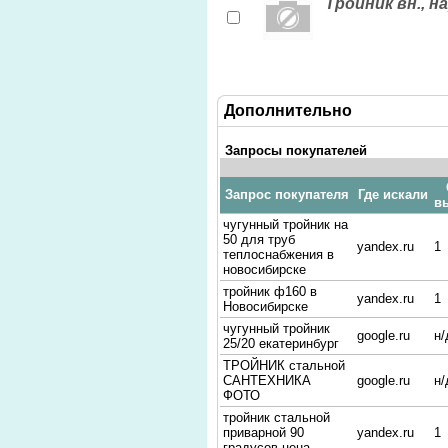
Тройник вн., на
Дополнительно
Запросы покупателей
Запрос покупателя
Где искали
в
чугунный тройник на
50 для труб
yandex.ru
1
теплоснабжения в
новосибирске
тройник ф160 в
yandex.ru
1
Новосибирске
чугунный тройник
google.ru
н/
25/20 екатеринбург
ТРОЙНИК стальной
САНТЕХНИКА
google.ru
н/
ФОТО
тройник стальной
приварной 90
yandex.ru
1
градусов цена