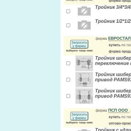
форма прода
Тройник 3/4*3/
Тройник 1/2*1/
ЕВРОСТА
фирма
Запросить
купить
по те
у фирмы
выберите товар ниже
форма прода
Тройник шибер
переключение 
Тройник шибер
привод PAMS93
Тройник шибер
привод PAMS93-
ПСП ООО
фирма
Запросить
купить
по те
у фирмы
выберите товар ниже
оптово-прои
Тройник с удл