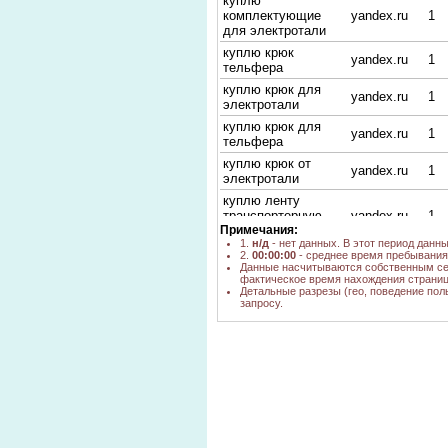
куплю
комплектующие
yandex.ru
1
для электротали
куплю крюк
yandex.ru
1
тельфера
куплю крюк для
yandex.ru
1
электротали
куплю крюк для
yandex.ru
1
тельфера
куплю крюк от
yandex.ru
1
электротали
куплю ленту
транспортерную
yandex.ru
1
Примечания:
неликвид спрос
1.
н/д
- нет данных. В этот период данн
yandex.ru,
2.
00:00:00
- среднее время пребывания 
куплю тельфер
н/д
poisk.ngs.ru
Данные насчитываются собственным се
фактическое время нахождения страниц
купим электротали
google.ru
н/д
Детальные разрезы (гео, поведение пол
запросу.
куплю электро таль
go.mail.ru
н/д
бу
куплю трос б/у
go.mail.ru
н/д
новосибирск
куплю резино-
go.mail.ru
н/д
тросовая лента б\у
найти покупателя
google.by
н/д
электроталей