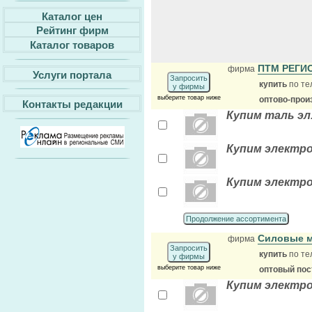
Каталог цен
Рейтинг фирм
Каталог товаров
ПТМ РЕГИ
фирма
Услуги портала
Запросить
купить
по те
у фирмы
выберите товар ниже
оптово-прои
Контакты редакции
Купим таль эл. 
Купим электро
Купим электро
Продолжение ассортимента
Силовые м
фирма
Запросить
купить
по те
у фирмы
выберите товар ниже
оптовый по
Купим электр