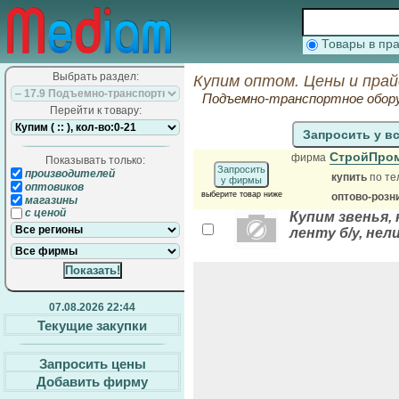
Товары в п
Выбрать раздел:
Купим оптом. Цены и пра
Подъемно-транспортное обор
Перейти к товару:
Запросить у в
СтройПро
фирма
Показывать только:
Запросить
производителей
купить
по те
у фирмы
оптовиков
выберите товар ниже
оптово-розн
магазины
с ценой
Купим звенья,
ленту б/у, не
07.08.2026 22:44
Текущие закупки
Запросить цены
Добавить фирму