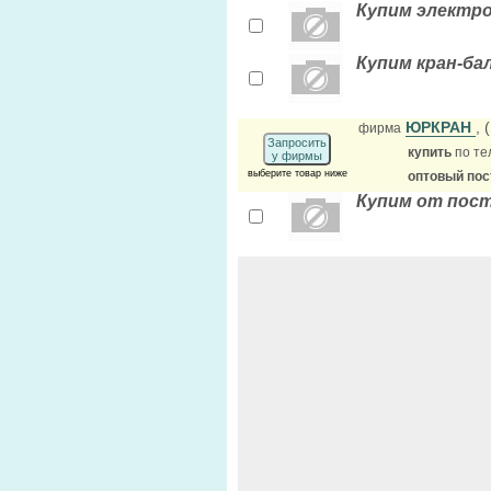
Купим электро
Купим кран-ба
ЮРКРАН
, 
фирма
Запросить
купить
по те
у фирмы
выберите товар ниже
оптовый по
Купим от пос