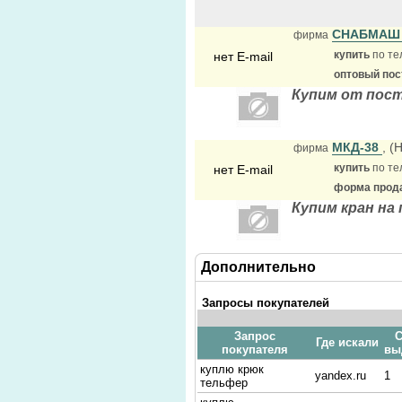
СНАБМА
фирма
купить
по те
нет E-mail
оптовый по
Купим от пост
МКД-38
, (
фирма
купить
по те
нет E-mail
форма прода
Купим кран на 
Дополнительно
Запросы покупателей
Запрос
С
Где искали
покупателя
вы
куплю крюк
yandex.ru
1
тельфер