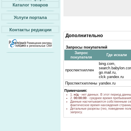
Каталог товаров
Услуги портала
Контакты редакции
Дополнительно
Запросы покупателей
Запрос
Где искали
покупателя
bing.com,
search.babylon.co
проспектхиллен
go.mail.ru,
clck.yandex.ru
Проспектхиллены
yandex.ru
Примечания:
1.
н/д
- нет данных. В этот период данн
2.
00:00:00
- среднее время пребывания 
Данные насчитываются собственным се
фактическое время нахождения страниц
Детальные разрезы (гео, поведение пол
запросу.