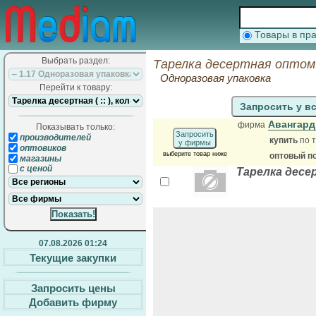
Товары в п
Выбрать раздел:
Тарелка десертная оптом
Одноразовая упаковка
Перейти к товару:
Запросить у в
Авангард
фирма
Показывать только:
Запросить
производителей
купить
по т
у фирмы
оптовиков
выберите товар ниже
оптовый п
магазины
с ценой
Тарелка десер
07.08.2026 01:24
Текущие закупки
Запросить цены
Добавить фирму