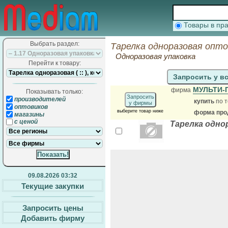
Товары в п
Выбрать раздел:
Тарелка одноразовая опто
Одноразовая упаковка
Перейти к товару:
Запросить у в
МУЛЬТИ
фирма
Показывать только:
Запросить
производителей
купить
по т
у фирмы
оптовиков
выберите товар ниже
форма прод
магазины
с ценой
Тарелка одно
09.08.2026 03:32
Текущие закупки
Запросить цены
Добавить фирму