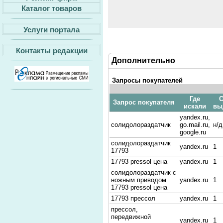
Каталог товаров
Услуги портала
Контакты редакции
Дополнительно
Запросы покупателей
Где
С
Запрос покупателя
искали
вы
yandex.ru,
солидолораздатчик
go.mail.ru,
н/д
google.ru
солидолораздатчик
yandex.ru
1
17793
17793 pressol цена
yandex.ru
1
солидолораздатчик с
ножным приводом
yandex.ru
1
17793 pressol цена
17793 прессол
yandex.ru
1
прессол,
передвижной
yandex.ru
1