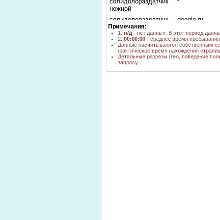
солидолораздатчик
ножной
солидолораздатчик
google.ru,
н/д
Примечания:
pressol
yandex.ru
1.
н/д
- нет данных. В этот период данн
Солидолораздатчик
2.
00:00:00
- среднее время пребывания 
с ножным приводом
yandex.ru
1
Данные насчитываются собственным се
фактическое время нахождения страниц
17793 PRESSOL
Детальные разрезы (гео, поведение пол
солидолораздатчик
запросу.
google.ru
н/д
спб
поставщики
yandex.ru
1
солидолораздатчик
Солидолораздатчик
yandex.ru
1
с баком 16л