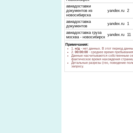
авиадоставки
документов из
yandex.ru
2
новосибирска
авиадоставка
yandex.ru
1
документов
авиадоставка груза
yandex.ru
11
москва - новосибирск
Примечания:
1.
н/д
- нет данных. В этот период данн
2.
00:00:00
- среднее время пребывания 
Данные насчитываются собственным се
фактическое время нахождения страниц
Детальные разрезы (гео, поведение пол
запросу.