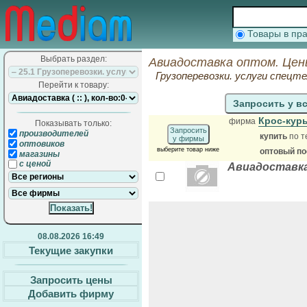
Товары в п
Выбрать раздел:
Авиадоставка оптом. Цен
Грузоперевозки. услуги спецте
Перейти к товару:
Запросить у в
Крос-кур
фирма
Показывать только:
Запросить
производителей
купить
по т
у фирмы
оптовиков
выберите товар ниже
оптовый п
магазины
с ценой
Авиадоставка 
08.08.2026 16:49
Текущие закупки
Запросить цены
Добавить фирму