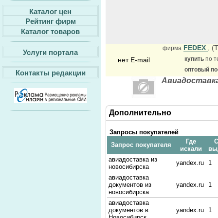
Каталог цен
Рейтинг фирм
Каталог товаров
FEDEX
, (
фирма
Услуги портала
купить
по т
нет E-mail
оптовый п
Контакты редакции
Авиадоставка
Дополнительно
Запросы покупателей
Где
С
Запрос покупателя
искали
вы
авиадоставка из
yandex.ru
1
новосибирска
авиадоставка
документов из
yandex.ru
1
новосибирска
авиадоставка
документов в
yandex.ru
1
Новосибирск