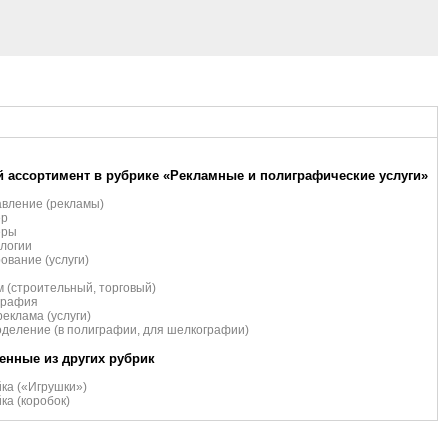
 ассортимент в рубрике «Рекламные и полиграфические услуги»
вление (рекламы)
ер
еры
логии
ование (услуги)
 (строительный, торговый)
графия
еклама (услуги)
деление (в полиграфии, для шелкографии)
нные из других рубрик
ка («Игрушки»)
ка (коробок)