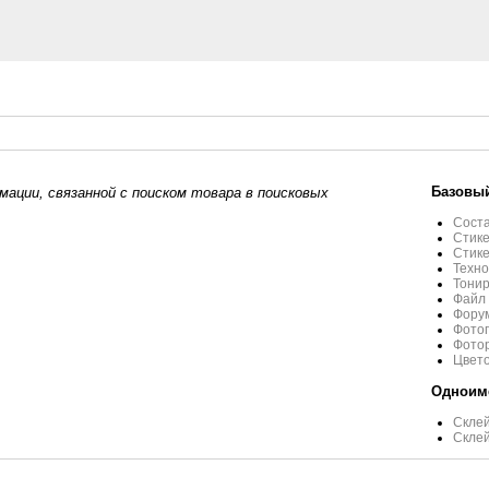
Базовый
ации, связанной с поиском товара в поисковых
Соста
Стик
Стик
Техно
Тонир
Файл
Форум
Фото
Фотор
Цвето
Одноиме
Склей
Склей