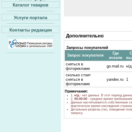
Каталог товаров
Услуги портала
Контакты редакции
Дополнительно
Запросы покупателей
Где
С
Запрос покупателя
искали
вы
сняться в
go.mail.ru
н/д
фоторекламе
сколько стоит
сняться в
yandex.ru
1
фоторекламе
Примечания:
1.
н/д
- нет данных. В этот период данн
2.
00:00:00
- среднее время пребывания 
Данные насчитываются собственным се
фактическое время нахождения страниц
Детальные разрезы (гео, поведение пол
запросу.