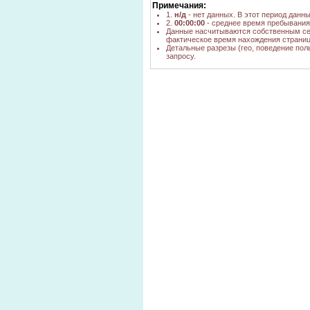
Примечания:
новосибирске
1.
н/д
- нет данных. В этот период данн
раздвижные шторы
yandex.ru
1
2.
00:00:00
- среднее время пребывания 
Данные насчитываются собственным се
в новосибирске
фактическое время нахождения страниц
прдажа жеских
yandex.ru
1
Детальные разрезы (гео, поведение пол
шторок для ванн
запросу.
магазин шторы г.
yandex.ru
1
новосибирск
нгс новосибирск
yandex.ru
1
шторы
шторы в
новосибирске для
yandex.ru
1
комнаты
каталоги штор
магазинов
yandex.ru
1
г.новосибирск