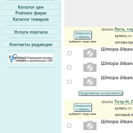
Каталог цен
Рейтинг фирм
Каталог товаров
Лита, т
фирма
Услуги портала
Запросить
купить
по 
у фирмы
выберите товар ниже
оптово-пр
Контакты редакции
Штора д/ванн
Штора д/ванн
Штора д/ванн
Продолжение ассортимента
Тотр-Н,
фирма
Запросить
купить
по 
у фирмы
выберите товар ниже
оптовый 
Штора д/ван