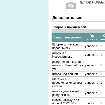
Штора д/ва
Дополнительно
Запросы покупателей
Где
С
Запрос покупателя
искали
вы
Шторки для машин г.
yandex.ru
1
новосибирск
шторы в г.
yandex.ru
1
Новосибирске
разделитель комнат
шторы г. Новосибирск
yandex.ru
1
ул.
штора над ванной
yandex.ru
1
Магазин в
новосибирске шторы
yandex.ru
1
каталог
шторки для ванной
yandex.ru
1
раздвижные
купить шторку для
ванной 250*180 в
yandex.ru
1