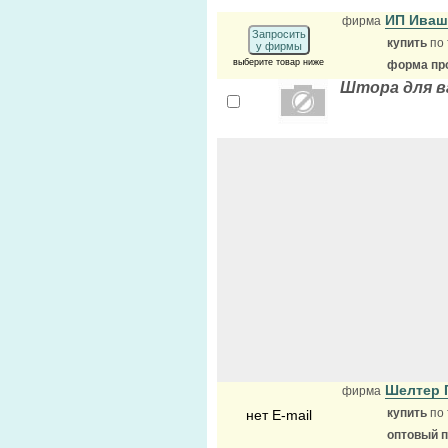
ИП Ива
фирма
Запросить
купить
по 
у фирмы
выберите товар ниже
форма про
Штора для ва
Шелтер 
фирма
купить
по 
нет E-mail
оптовый 