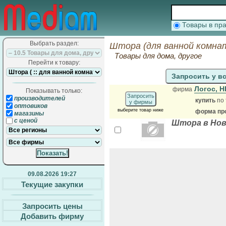
Товары в п
Выбрать раздел:
Штора (для ванной комна
Товары для дома, другое
Перейти к товару:
Запросить у в
Логос, 
фирма
Показывать только:
Запросить
производителей
купить
по 
у фирмы
оптовиков
выберите товар ниже
форма про
магазины
с ценой
Штора в Нов
09.08.2026 19:27
Текущие закупки
Запросить цены
Добавить фирму