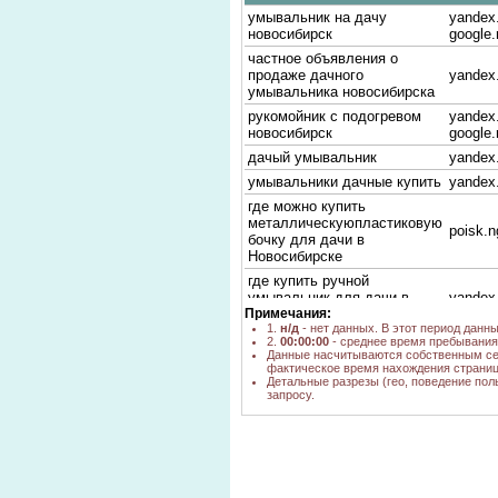
умывальник на дачу
yandex.
новосибирск
google.
частное объявления о
продаже дачного
yandex
умывальника новосибирска
рукомойник с подогревом
yandex.
новосибирск
google.
дачый умывальник
yandex
умывальники дачные купить
yandex
где можно купить
металлическуюпластиковую
poisk.n
бочку для дачи в
Новосибирске
где купить ручной
умывальник для дачи в
yandex
Примечания:
новосибирске
1.
н/д
- нет данных. В этот период данн
мойка на дачу с подогревом
2.
00:00:00
- среднее время пребывания 
yandex
новосибирск
Данные насчитываются собственным се
фактическое время нахождения страниц
дачный умывальник ручеек
Детальные разрезы (гео, поведение пол
yandex
вн в новосибирске
запросу.
дачный умывальник купить
yandex
в новосибирнске
дачный умывальник
google.
вновосибирске