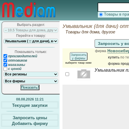
Товары в п
Выбрать раздел:
Умывальник (для дачи) оп
Товары для дома, другое
Перейти к товару:
Запросить у в
Новосиби
фирма
Показывать только:
Запросить
производителей
купить
по те
у фирмы
оптовиков
выберите товар ниже
форма прода
магазины
с ценой
Умывальник п
08.08.2026 11:21
Текущие закупки
Запросить цены
Добавить фирму