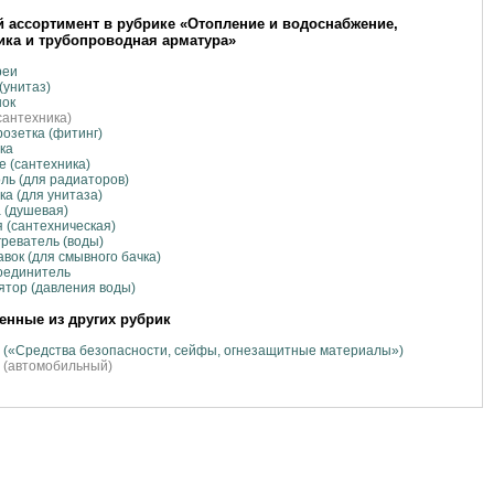
 ассортимент в рубрике «Отопление и водоснабжение,
ика и трубопроводная арматура»
реи
(унитаз)
нок
сантехника)
озетка (фитинг)
ка
 (сантехника)
ль (для радиаторов)
а (для унитаза)
 (душевая)
 (сантехническая)
реватель (воды)
вок (для смывного бачка)
оединитель
ятор (давления воды)
нные из других рубрик
 («Средства безопасности, сейфы, огнезащитные материалы»)
 (автомобильный)