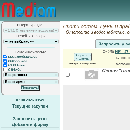
Выбрать раздел:
Скотч оптом. Цены и пра
Отопление и водоснабжение, 
Перейти к товару:
Запросить у в
ИМПУЛ
фирма
Показывать только:
Запросить
производителей
купить
п
у фирмы
оптовиков
выберите товар ниже
магазин
магазины
с ценой
Скотч "Пол
07.08.2026 09:49
Текущие закупки
Запросить цены
Добавить фирму