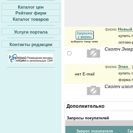
Каталог цен
Рейтинг фирм
Каталог товаров
Новый
фирма
Услуги портала
Запросить
купить
п
у фирмы
выберите товар ниже
оптово-
Контакты редакции
Скотч Энер
Элко
,
фирма
купить
п
нет E-mail
форма п
Скотч изо
Дополнительно
Запросы покупателей
Запрос покупателя
Гд