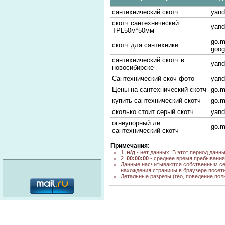
сантехнический скотч
yand
скотч сантехнический
yand
TPL50м*50мм
go.ma
скотч для сантехники
goog
сантехнический скотч в
yand
новосибирске
Сантехнический скоч фото
yand
Цены на сантехнический скотч
go.m
купить сантехнический скотч
go.m
сколько стоит серый скотч
yand
огнеупорный ли
go.m
сантехнический скотч
скотч сер. арм.ТЛП 50м*50мм
go.m
Примечания:
в казани
1.
н/д
- нет данных. В этот период данн
2.
00:00:00
- среднее время пребывания 
скотч сер. арм.ТЛП 50м в
go.m
Данные насчитываются собственным се
казани
нахождения страницы в браузере посети
Детальные разрезы (гео, поведение пол
сантехнічний скотч
go.m
батарейки скотч оптом в
go.m
новосибирске
сантехнический скотч прайс
категория: 16+
go.m
оренбург