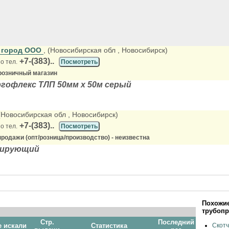
 город ООО
, (Новосибирская обл
, Новосибирск)
+7-(383)..
о тел.
Посмотреть
розничный магазин
гофлекс ТЛП 50мм х 50м серый
 (Новосибирская обл
, Новосибирск)
+7-(383)..
о тел.
Посмотреть
родажи (опт/розница/производство) - неизвестна
лирующий
Похожие
трубопр
Стр.
Последний
е искали
Статистика
Скотч