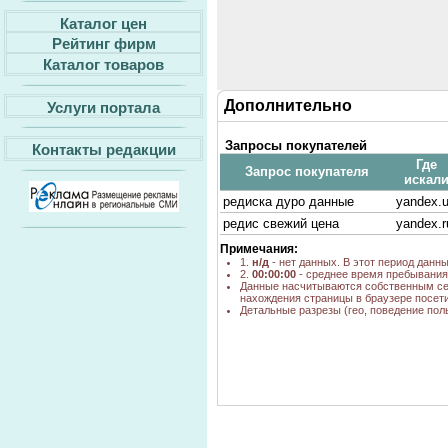
Каталог цен
Рейтинг фирм
Каталог товаров
Дополнительно
Услуги портала
Запросы покупателей
Контакты редакции
Где
Запрос покупателя
искал
редиска дуро данные
yandex.
редис свежий цена
yandex.r
Примечания:
1.
н/д
- нет данных. В этот период данн
2.
00:00:00
- среднее время пребывания 
Данные насчитываются собственным се
нахождения страницы в браузере посети
Детальные разрезы (гео, поведение пол