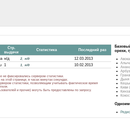
Базовый
Стр.
Статистика
Последний раз
орехи, 
и
выдачи
ua
н/д
12.03.2013
2
,
н/д
Авока
Алыча
u
1
10.02.2013
1
,
н/д
Анана
Арбуз
Грана
ые не фиксировались сервером статистики.
Дыня
на этой странице, в часах:минутах:секундах.
рвером статистики, позволяющим учитывать фактическое время
Кешь
теля.
Киви 
ьзователей и прочие) могуть быть предоставлены по запросу.
Кинз
Кокос
Одноиме
Редис