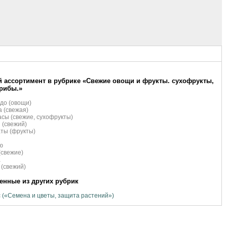
 ассортимент в рубрике «Свежие овощи и фрукты. сухофрукты,
грибы.»
до (овощи)
 (свежая)
сы (свежие, сухофрукты)
 (свежий)
ты (фрукты)
ю
(свежие)
а
 (свежий)
нные из других рубрик
 («Семена и цветы, защита растений»)