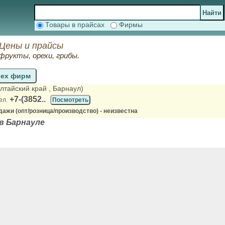
Товары в прайсах
Фирмы
 Цены и прайсы
фрукты, орехи, грибы.
сех фирм
Алтайский край
, Барнаул)
+7-(3852..
ел.
Посмотреть
ажи (опт/розница/производство) - неизвестна
в Барнауле