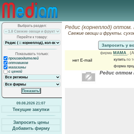
Выбрать раздел:
Редис (корнеплод) оптом.
Свежие овощи и фрукты. сухо
Перейти к товару:
Запросить у в
МАМА
, (
фирма
Показывать только:
производителей
купить
по т
нет E-mail
оптовиков
форма прод
магазины
с ценой
Редис оптом 
09.08.2026 21:07
Текущие закупки
Запросить цены
Добавить фирму