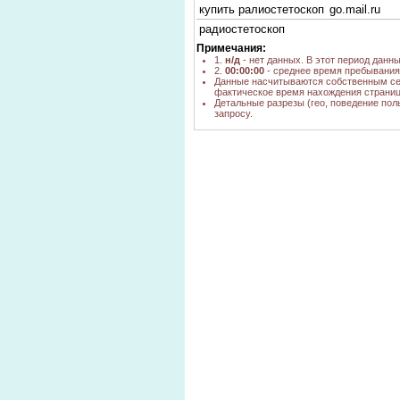
купить ралиостетоскоп
go.mail.ru
радиостетоскоп
мс-2спец. купить в
yandex.ru
Примечания:
москве
1.
н/д
- нет данных. В этот период данн
2.
00:00:00
- среднее время пребывания 
купить
go.mail.ru
Данные насчитываются собственным се
радиостетоскоп"
фактическое время нахождения страниц
Детальные разрезы (гео, поведение пол
yandex.ru,
запросу.
yandex.ua,
google.ru,
go.mail.ru,
радиостетоскоп
google.com,
bing.com,
search.qip.ru,
yandex.by,
mys.yoursea
yandex.ru,
yandex.ua,
google.ru,
радиостетоскоп купить
google.com.u
go.mail.ru,
yandex.by
самодельный
go.mail.ru
радистетоскоп
nova.rambler.
yandex.ru,
yandex.ua,
радиостетоскопы
google.ru,