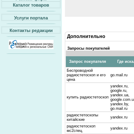
Каталог товаров
Услуги портала
Контакты редакции
Дополнительно
Запросы покупателей
Запрос покупателя
Где иска
Беспроводной
радиостетоскоп и его
go.mail.ru
цена
yandex.ru,
google.ru,
yandex.ua,
купить радиостетоскоп
google.com.u
yandex.by,
go.mail.ru
радиостетоскопы
yandex.ru
китайские
радиостетоскоп
yandex.ru
мс2спец.