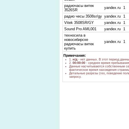
радиочасы витек
yandex.ru
1
3526SR
радио чесы 3508sr/gy
yandex.ru
1
Vitek 3508SR/GY
yandex.ru
1
Sound Pro AML001
yandex.ru
1
техносила в
новосибирске
yandex.ru
1
радиочасы витек
купить
Примечания:
1.
н/д
- нет данных. В этот период данн
2.
00:00:00
- среднее время пребывания 
Данные насчитываются собственным се
фактическое время нахождения страниц
Детальные разрезы (гео, поведение пол
запросу.