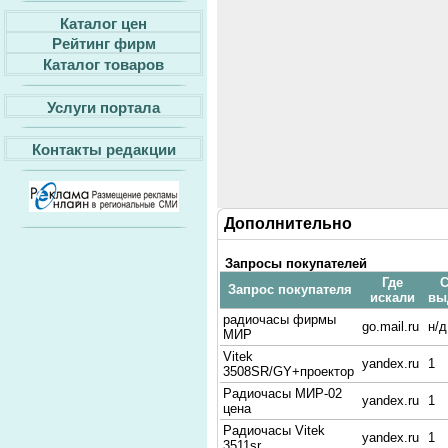
Каталог цен
Рейтинг фирм
Каталог товаров
Услуги портала
Контакты редакции
Дополнительно
Запросы покупателей
Где
С
Запрос покупателя
искали
вы
радиочасы фирмы
go.mail.ru
н/д
МИР
Vitek
yandex.ru
1
3508SR/GY+проектор
Радиочасы МИР-02
yandex.ru
1
цена
Радиочасы Vitek
yandex.ru
1
3511sr