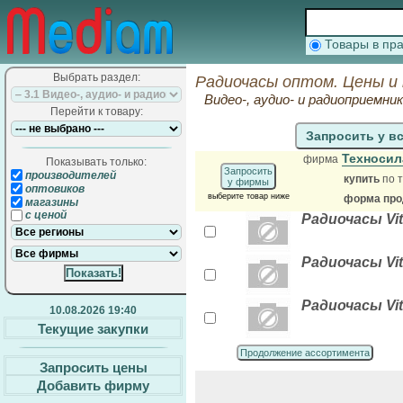
Товары в п
Выбрать раздел:
Радиочасы оптом. Цены и
Видео-, аудио- и радиоприемни
Перейти к товару:
Запросить у в
Техносил
фирма
Показывать только:
Запросить
производителей
купить
по т
у фирмы
оптовиков
выберите товар ниже
форма прод
магазины
с ценой
Радиочасы Vi
Радиочасы Vi
Радиочасы Vi
10.08.2026 19:40
Текущие закупки
Продолжение ассортимента
Запросить цены
Добавить фирму