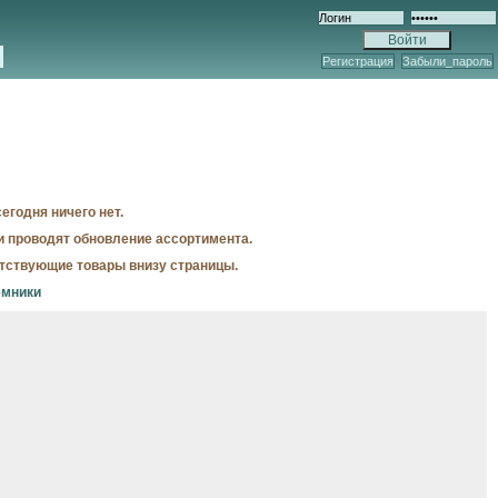
Регистрация
Забыли_пароль
егодня ничего нет.
и проводят обновление ассортимента.
утствующие товары внизу страницы.
емники