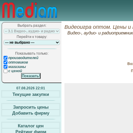
Выбрать раздел:
Видеоигра оптом. Цены и
Видео-, аудио- и радиоприемни
Перейти к товару:
Показывать только:
производителей
оптовиков
Воз
магазины
П
с ценой
07.08.2026 22:01
Текущие закупки
Запросить цены
Добавить фирму
Каталог цен
Рейтинг фирм