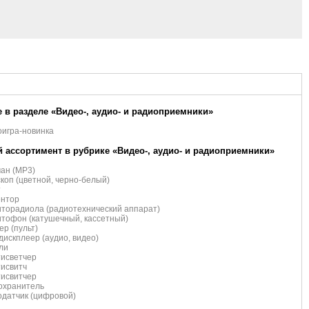
 в разделе «Видео-, аудио- и радиоприемники»
игра-новинка
 ассортимент в рубрике «Видео-, аудио- и радиоприемники»
ан (MP3)
коп (цветной, черно-белый)
т
ентор
торадиола (радиотехнический аппарат)
тофон (катушечный, кассетный)
р (пульт)
искплеер (аудио, видео)
ли
тисветчер
исвитч
тисвитчер
охранитель
датчик (цифровой)