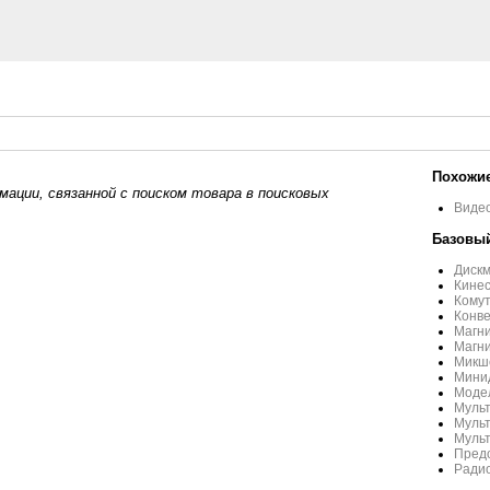
Похожие
ации, связанной с поиском товара в поисковых
Видео
Базовый
Дискм
Кинес
Кому
Конв
Магни
Магни
Микше
Минид
Моде
Муль
Мульт
Муль
Пред
Радио