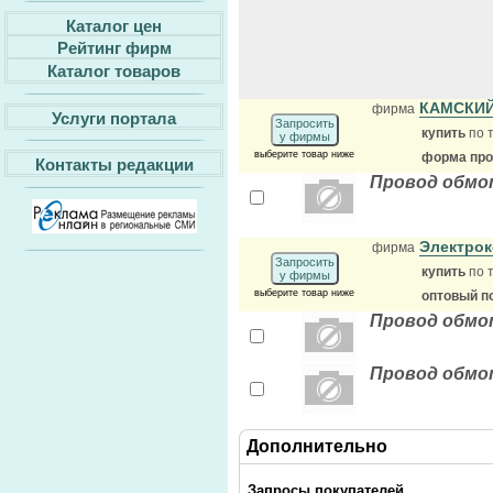
Каталог цен
Рейтинг фирм
Каталог товаров
КАМСКИ
фирма
Услуги портала
Запросить
купить
по 
у фирмы
выберите товар ниже
форма прод
Контакты редакции
Провод обмо
Электро
фирма
Запросить
купить
по 
у фирмы
выберите товар ниже
оптовый п
Провод обмо
Провод обмо
Дополнительно
Запросы покупателей