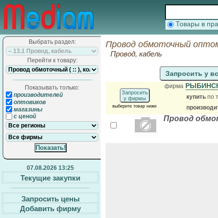
Товары в п
Выбрать раздел:
Провод обмоточный оптом
Провод, кабель
Перейти к товару:
Запросить у в
РЫБИНС
фирма
Показывать только:
Запросить
производителей
купить
по 
у фирмы
оптовиков
выберите товар ниже
производи
магазины
с ценой
Провод обмо
07.08.2026 13:25
Текущие закупки
Запросить цены
Добавить фирму