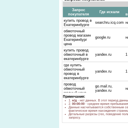
Запрос
Где искали
покупателя
в
купить провод в
searchru.icq.com
н
Екатеринбурге
обмоточный
провод магазин
google.ru
н
Екатеринбург
цена
купить провод
обмоточный в
yandex.ru
1
екатеринбурге
где купить
обмоточный
yandex.ru
1
провод в
екатеринбурге
провод
go.mail.ru,
обмоточный
н
yandex.ru
медный цена
Примечания:
обмоточный
1.
н/д
- нет данных. В этот период данн
google.ru,
провод
н
2.
00:00:00
- среднее время пребывания 
google.com
екатеринбург
Данные насчитываются собственным се
фактическое время нахождения страниц
магазин по
Детальные разрезы (гео, поведение пол
запросу.
продаже
yandex.ru
1
провода