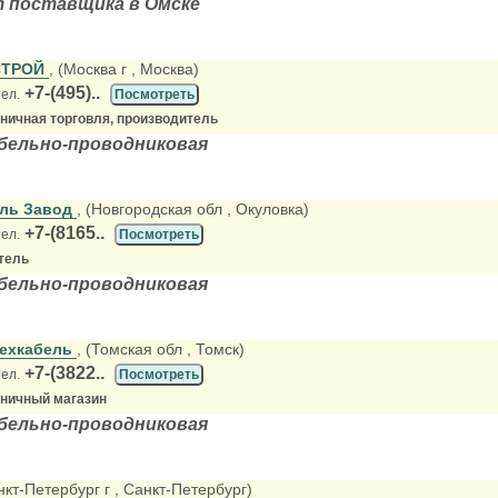
т поставщика в Омске
СТРОЙ
, (Москва г
, Москва)
+7-(495)..
тел.
Посмотреть
зничная торговля, производитель
абельно-проводниковая
ель Завод
, (Новгородская обл
, Окуловка)
+7-(8165..
тел.
Посмотреть
тель
абельно-проводниковая
техкабель
, (Томская обл
, Томск)
+7-(3822..
тел.
Посмотреть
зничный магазин
абельно-проводниковая
нкт-Петербург г
, Санкт-Петербург)