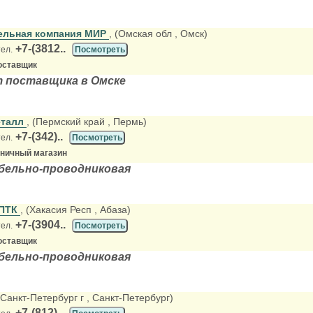
ельная компания МИР
, (Омская обл
, Омск)
+7-(3812..
тел.
Посмотреть
оставщик
т поставщика в Омске
еталл
, (Пермский край
, Пермь)
+7-(342)..
тел.
Посмотреть
зничный магазин
абельно-проводниковая
ОПТК
, (Хакасия Респ
, Абаза)
+7-(3904..
тел.
Посмотреть
оставщик
абельно-проводниковая
 (Санкт-Петербург г
, Санкт-Петербург)
+7-(812)..