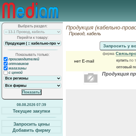
Выбрать раздел:
Продукция (кабельно-пров
Провод, кабель
Перейти к товару:
Запросить у в
Связьпр
фирма
Показывать только:
производителей
купить
по 
нет E-mail
оптовиков
оптовый п
магазины
с ценой
Продукция пр
08.08.2026 07:39
Текущие закупки
Запросить цены
Добавить фирму