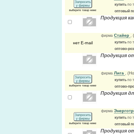
Запросить
купить
по 
у фирмы
выберите товар ниже
оптовый п
Продукция к
Стайер
,
фирма
купить
по 
нет E-mail
оптово-ро
Продукция о
Лига
, (Н
фирма
Запросить
купить
по 
у фирмы
выберите товар ниже
оптово-пр
Продукция д
Энергот
фирма
Запросить
купить
по 
у фирмы
выберите товар ниже
оптовый п
Продукция о