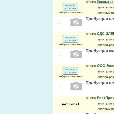
Ункомте
фирма
Запросить
купить
по 
у фирмы
выберите товар ниже
оптовый п
Продукция о
СДС-ЭЛЕ
фирма
Запросить
купить
по 
у фирмы
выберите товар ниже
оптово-ро
Продукция ка
ООО Эле
фирма
Запросить
купить
по 
у фирмы
выберите товар ниже
оптово-ро
Продукция о
РостПром
фирма
купить
по 
нет E-mail
оптовый п