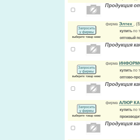
Продукция о
Элтех
, (
фирма
Запросить
купить
по 
у фирмы
выберите товар ниже
оптовый п
Продукция к
ИНФОРМ
фирма
Запросить
купить
по 
у фирмы
выберите товар ниже
оптово-пр
Продукция к
АЛЮР К
фирма
Запросить
купить
по 
у фирмы
выберите товар ниже
производи
Продукция к