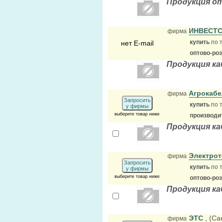
Продукция о
ИНВЕСТ
фирма
купить
по 
нет E-mail
оптово-ро
Продукция к
Агрокаб
фирма
Запросить
купить
по 
у фирмы
выберите товар ниже
производи
Продукция к
Электро
фирма
Запросить
купить
по 
у фирмы
выберите товар ниже
оптово-ро
Продукция к
ЭТС
, (Са
фирма