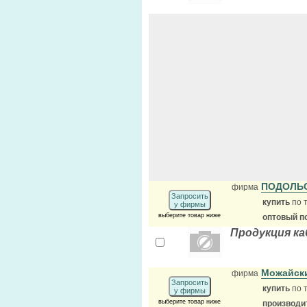
ПОДОЛЬ
фирма
Запросить
купить
по 
у фирмы
выберите товар ниже
оптовый п
Продукция к
Можайск
фирма
Запросить
купить
по 
у фирмы
выберите товар ниже
производи