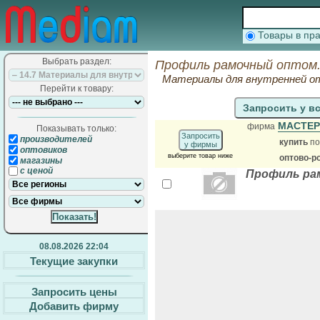
Товары в п
Выбрать раздел:
Профиль рамочный оптом.
Материалы для внутренней о
Перейти к товару:
Запросить у в
МАСТЕР
фирма
Показывать только:
Запросить
производителей
купить
по
у фирмы
оптовиков
выберите товар ниже
оптово-р
магазины
с ценой
Профиль ра
08.08.2026 22:04
Текущие закупки
Запросить цены
Добавить фирму