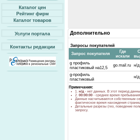
Каталог цен
Рейтинг фирм
Каталог товаров
Дополнительно
Услуги портала
Запросы покупателей
Контакты редакции
Где
С
Запрос покупателя
искали
вы
g профиль
go.mail.ru
н/д
пластиковый на12,5
g-профиль
н/д
пластиковый
Примечания:
1.
н/д
- нет данных. В этот период данн
2.
00:00:00
- среднее время пребывания 
Данные насчитываются собственным се
фактическое время нахождения страниц
Детальные разрезы (гео, поведение пол
запросу.