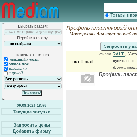
Товары в п
Выбрать раздел:
Профиль пластиковый опт
Материалы для внутренней о
Перейти к товару:
Запросить у в
RALT
, (Ал
фирма
Показывать только:
производителей
купить
по тел
нет E-mail
оптовиков
форма продаж
магазины
с ценой
Профиль плас
09.08.2026 18:55
Текущие закупки
Запросить цены
Добавить фирму