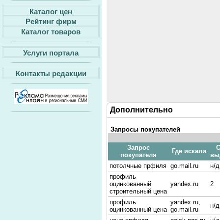
Каталог цен
Рейтинг фирм
Каталог товаров
Услуги портала
Контакты редакции
Дополнительно
Запросы покупателей
Запрос
С
Где искали
покупателя
вы
потолчные прфиля
go.mail.ru
н/д
профиль
оцинкованный
yandex.ru
2
строительный цена
профиль
yandex.ru,
н/д
оцинкованный цена
go.mail.ru