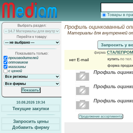
Товары в п
Выбрать раздел:
Профиль оцинкованный оп
Материалы для внутренней о
Перейти к товару:
Запросить у в
СТАЛЕПРО
фирма
Показывать только:
производителей
купить
по тел.
нет E-mail
оптовиков
форма продажи
магазины
с ценой
Профиль оцинк
Профиль оцинко
Профиль оцинко
10.08.2026 19:34
Текущие закупки
Продолжение ассортимента
Запросить цены
Добавить фирму