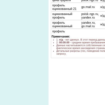
цена прфиля
poisk.ngs.ru
н/д
профиль
go.mail.ru
н/д
оцинкованный 21
оцинкованный
poisk.ngs.ru,
н/д
профиль
yandex.ru
профиль
yandex.ru,
н/д
оцинкованный
go.mail.ru
профиль
оцинкованный
yandex.ru
1
Примечания:
окрашенный
1.
н/д
- нет данных. В этот период данн
2.
00:00:00
- среднее время пребывания 
оцинкованный
yandex.ru
1
Данные насчитываются собственным се
профиль цена
фактическое время нахождения страниц
Детальные разрезы (гео, поведение пол
оцинкованый
yandex.ru
1
запросу.
профиль цена
профиль
оцинкованный
yandex.ru
1
производители
оцинкованный
poisk.ngs.ru
н/д
прфиль цена
Профиль
оцинкованный C-
yandex.ru
4
образный