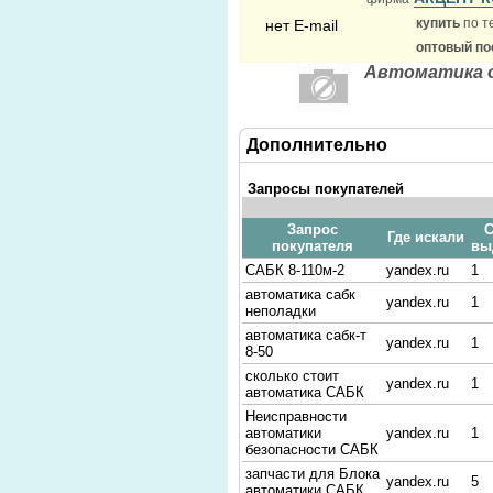
купить
по т
нет E-mail
оптовый по
Автоматика о
Дополнительно
Запросы покупателей
Запрос
С
Где искали
покупателя
вы
САБК 8-110м-2
yandex.ru
1
автоматика сабк
yandex.ru
1
неполадки
автоматика сабк-т
yandex.ru
1
8-50
сколько стоит
yandex.ru
1
автоматика САБК
Неисправности
автоматики
yandex.ru
1
безопасности САБК
запчасти для Блока
yandex.ru
5
автоматики САБК