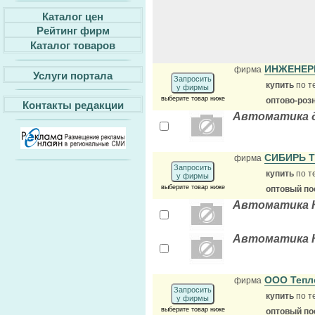
Каталог цен
Рейтинг фирм
Каталог товаров
ИНЖЕНЕР
фирма
Услуги портала
Запросить
купить
по т
у фирмы
выберите товар ниже
оптово-роз
Контакты редакции
Автоматика 
СИБИРЬ 
фирма
Запросить
купить
по т
у фирмы
выберите товар ниже
оптовый по
Автоматика К
Автоматика К
ООО Тепл
фирма
Запросить
купить
по т
у фирмы
выберите товар ниже
оптовый по