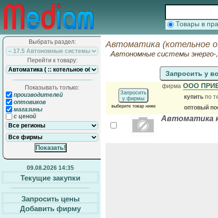
Товары в п
Выбрать раздел:
Автоматика (котельное о
Автономные системы энерго-, 
Перейти к товару:
Запросить у в
ООО ПРИ
фирма
Показывать только:
Запросить
производителей
купить
по т
у фирмы
оптовиков
выберите товар ниже
оптовый по
магазины
с ценой
Автоматика 
09.08.2026 14:35
Текущие закупки
Запросить цены
Добавить фирму