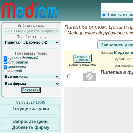
Товары в п
Выбрать раздел:
Пипетка оптом. Цены и п
Медицинское оборудование и л
Перейти к товару:
Запросить у в
Медтехн
фирма
Показывать только:
Запросить
производителей
купить
по 
у фирмы
оптовиков
выберите товар ниже
оптовый 
магазины
с ценой
Пипетка в ф
09.08.2026 16:45
Текущие закупки
Запросить цены
Добавить фирму