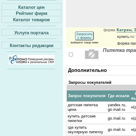
Каталог цен
Рейтинг фирм
Каталог товаров
Катрен,
фирма
Услуги портала
Запросить
купить
по 
у фирмы
выберите товар ниже
форма про
Контакты редакции
Пипетка тра
Дополнительно
Запросы покупателей
Запрос покупателя
Где искали
в
детская пипетка
yandex.ru,
н/
цена
go.mail.ru
купить детские
go.mail.ru
н/
пипетки
где купить
go.mail.ru
н/
окулярную пипетку