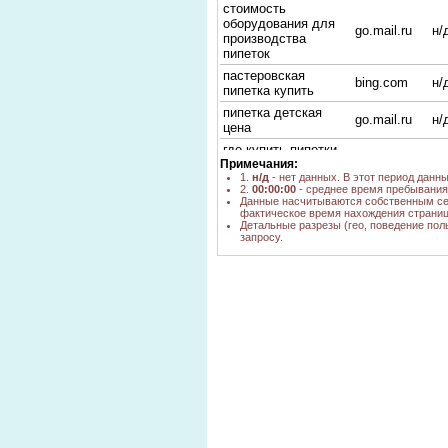
стоимость
оборудования для
go.mail.ru
н/
производства
пипеток
пастеровская
bing.com
н/
пипетка купить
пипетка детская
go.mail.ru
н/
цена
где купить пипетки
go.mail.ru
н/
Примечания:
для витражей
1.
н/д
- нет данных. В этот период данн
пипетки детские
2.
00:00:00
- среднее время пребывания 
yandex.ru
1
цена
Данные насчитываются собственным се
фактическое время нахождения страниц
пипетки заказать
yandex.ru
1
Детальные разрезы (гео, поведение пол
запросу.
пипетки в футляре
№100 купить по
yandex.ru
1
оптовым ценам от
производителя
пипетки купить
yandex.ru
1
новосибирск
пипетка
yandex.ru
1
пастеровская купить
пипетки оптом
yandex.ru
1
пипетка пастора
купить в
yandex.ru
1
новосибирске