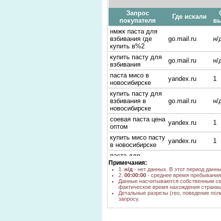
Запрос
Где искали
покупателя
в
нмжк паста для
взбивания где
go.mail.ru
н/
купить в%2
купить пасту для
go.mail.ru
н/
взбивания
паста мисо в
yandex.ru
1
новосибирске
купить пасту для
взбивания в
go.mail.ru
н/
новосибирске
соевая паста цена
yandex.ru
1
оптом
купить мисо пасту
yandex.ru
1
в новосибирске
паста для
yandex.kz
н/
Примечания:
взбивания цены
1.
н/д
- нет данных. В этот период данн
паста Ворожея
2.
00:00:00
- среднее время пребывания 
yandex.ru
1
Резонанс
Данные насчитываются собственным се
фактическое время нахождения страниц
паста для
Детальные разрезы (гео, поведение пол
взбивания
запросу.
poisk.ngs.ru
н/
ворожея
КУПИТЬ ПАСТА