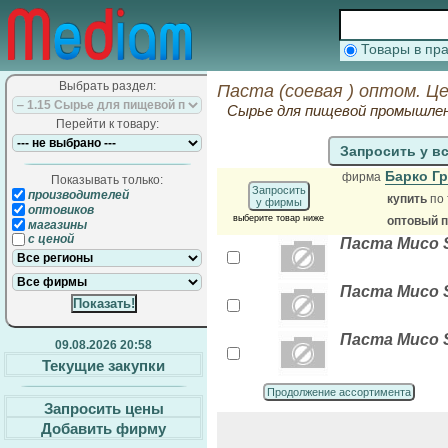
Товары в п
Выбрать раздел:
Паста (соевая ) оптом. Ц
Сырье для пищевой промышле
Перейти к товару:
Запросить у в
Барко Г
фирма
Показывать только:
Запросить
производителей
купить
по 
у фирмы
оптовиков
выберите товар ниже
оптовый 
магазины
с ценой
Паста Мисо S
Паста Мисо S
Паста Мисо S
09.08.2026 20:58
Текущие закупки
Продолжение ассортимента
Запросить цены
Добавить фирму