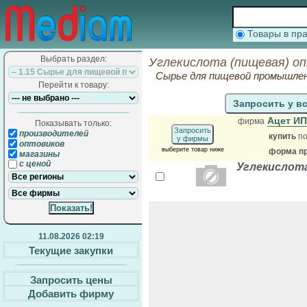
Товары в п
Выбрать раздел:
Углекислота (пищевая) о
Сырье для пищевой промышле
Перейти к товару:
Запросить у в
Ацет И
фирма
Показывать только:
Запросить
производителей
купить
по
у фирмы
оптовиков
выберите товар ниже
форма пр
магазины
с ценой
Углекислот
11.08.2026 02:19
Текущие закупки
Запросить цены
Добавить фирму