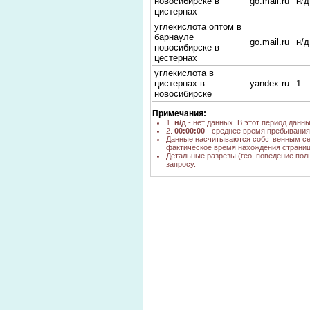
новосибирске в
go.mail.ru
н/д
цистернах
углекислота оптом в
барнауле
go.mail.ru
н/д
новосибирске в
цестернах
углекислота в
цистернах в
yandex.ru
1
новосибирске
углекислота пищевая
yandex.ru,
Примечания:
н/д
цена
google.ru
1.
н/д
- нет данных. В этот период данн
2.
00:00:00
- среднее время пребывания 
углекислота в
yandex.ru
1
Данные насчитываются собственным се
цистернах
фактическое время нахождения страниц
Детальные разрезы (гео, поведение пол
Углекислотные
запросу.
yandex.ru
1
цистерны
пищевая углекислота
yandex.ru
1
стоимость
углекислота купить
yandex.ru
1
оптом в цистернах
где можно купить
баллон углекислоту
go.mail.ru
н/д
в могилевской обл
купить углекислоту в
yandex.ru
1
цистерне
где купить пищевую
углекислоту в
yandex.ru
1