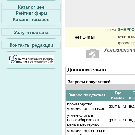
Каталог цен
Рейтинг фирм
Каталог товаров
ЭНЕРГ
фирма
Услуги портала
купить
по
нет E-mail
форма пр
Контакты редакции
Углекислот
Дополнительно
Запросы покупателей
Где
С
Запрос покупателя
искали
вы
производство
go.mail.ru
н/д
углекислоты на вазе
углекислота в
новосибирске опт
go.mail.ru
н/д
цена в цестернах
углекислота оптом в