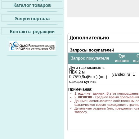
Каталог товаров
Услуги портала
Контакты редакции
Дополнительно
Запросы покупателей
Где
С
Запрос покупателя
искали
вы
Дуги парниковые в
ПВХ 2 м
yandex.ru
1
0,75*0,9м(6шт.) (шт.)
самара купить
Примечания:
1.
н/д
- нет данных. В этот период данн
2.
00:00:00
- среднее время пребывания 
Данные насчитываются собственным се
фактическое время нахождения страниц
Детальные разрезы (гео, поведение пол
запросу.