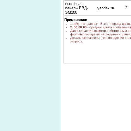
вызывная
панель БВД-
yandex.ru
2
SM100
Примечания:
1.
н/д
- нет данных. В этот период данн
2.
00:00:00
- среднее время пребывания 
Данные насчитываются собственным се
фактическое время нахождения страниц
Детальные разрезы (гео, поведение пол
запросу.