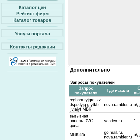
Каталог цен
Рейтинг фирм
Каталог товаров
Услуги портала
Контакты редакции
Дополнительно
Запросы покупателей
Запрос
С
Где искали
покупателя
вы
regbnm ryjgre lkz
dspsdyjq gfytkb
nova.rambler.ru
н/д
ljvjajyf МВК
вызывная
панель DVC
yandex.ru
1
цена
go.mail.ru,
МВК325
н/д
nova.rambler.ru