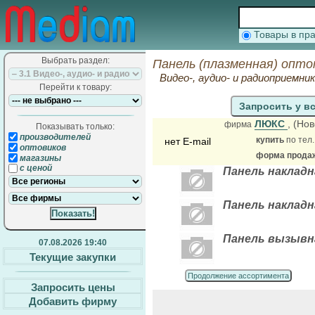
Товары в п
Выбрать раздел:
Панель (плазменная) опто
Видео-, аудио- и радиоприемни
Перейти к товару:
Запросить у в
ЛЮКС
, (Но
фирма
Показывать только:
производителей
купить
по тел.
нет E-mail
оптовиков
форма продажи
магазины
с ценой
Панель накладн
Панель накладн
Панель вызывн
07.08.2026 19:40
Текущие закупки
Продолжение ассортимента
Запросить цены
Добавить фирму