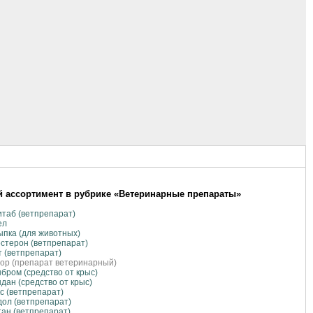
 ассортимент в рубрике «Ветеринарные препараты»
таб (ветпрепарат)
ел
пка (для животных)
стерон (ветпрепарат)
 (ветпрепарат)
ор (препарат ветеринарный)
бром (средство от крыс)
дан (средство от крыс)
с (ветпрепарат)
ол (ветпрепарат)
ан (ветпрепарат)