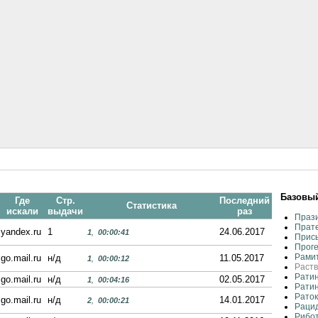
Базовый
Где
Стр.
Последний
Статистика
искали
выдачи
раз
Прази
Прат
yandex.ru
1
24.06.2017
1
,
00:00:41
Присы
Проге
Рамит
go.mail.ru
н/д
11.05.2017
1
,
00:00:12
Раств
Ратин
go.mail.ru
н/д
02.05.2017
1
,
00:04:16
Ратин
Раток
go.mail.ru
н/д
14.01.2017
2
,
00:00:21
Рацид
Рибот