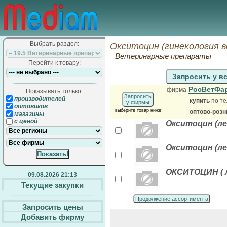
Выбрать раздел:
Окситоцин (гинекология 
Ветеринарные препараты
Перейти к товару:
Запросить у в
РосВетФа
фирма
Показывать только:
Запросить
производителей
купить
по те
у фирмы
оптовиков
выберите товар ниже
оптово-розн
магазины
с ценой
Окситоцин (ле
Окситоцин (ле
ОКСИТОЦИН ( л
09.08.2026 21:13
Текущие закупки
Продолжение ассортимента
Запросить цены
Добавить фирму