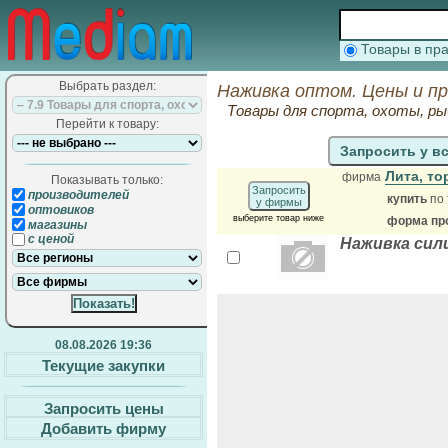
Товары в п
Выбрать раздел:
Наживка оптом. Цены и п
Товары для спорта, охоты, ры
Перейти к товару:
Запросить у в
Лита, т
фирма
Показывать только:
Запросить
производителей
купить
по 
у фирмы
оптовиков
выберите товар ниже
форма про
магазины
с ценой
Наживка сили
08.08.2026 19:36
Текущие закупки
Запросить цены
Добавить фирму