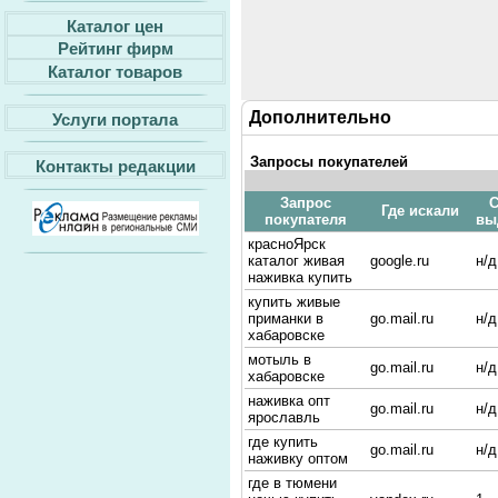
Каталог цен
Рейтинг фирм
Каталог товаров
Дополнительно
Услуги портала
Запросы покупателей
Контакты редакции
Запрос
С
Где искали
покупателя
вы
красноЯрск
каталог живая
google.ru
н/д
наживка купить
купить живые
приманки в
go.mail.ru
н/д
хабаровске
мотыль в
go.mail.ru
н/д
хабаровске
наживка опт
go.mail.ru
н/д
ярославль
где купить
go.mail.ru
н/д
наживку оптом
где в тюмени