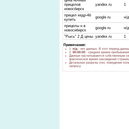
цена ночных
прицелов
yandex.ru
1
новосбирск
прицел кедр-4б
google.ru
н/
купить
прицелы н в
google.ru
н/
новосибирск
"Рысь" 2 Д цены
yandex.ru
1
"Рысь" 2 Д
yandex.ru
1
Примечания:
ночные прицелы
1.
н/д
- нет данных. В этот период данн
2.
00:00:00
- среднее время пребывания 
для охоты
yandex.ru
3
Данные насчитываются собственным се
производства
фактическое время нахождения страниц
новосибирск
Детальные разрезы (гео, поведение пол
запросу.
купить ночной
nova.rambler.ru,
прицел
н/
yandex.ru
"кедр"-4Б
прицел .ру
yandex.ru
1
тест
каллиматорных
yandex.ru
2
прицелов
Прицелы"ракурс
yandex.ru
1
в"
Тайга 2
yandex.ru
2
ghbwtk
yandex.ru
1
новосибирск