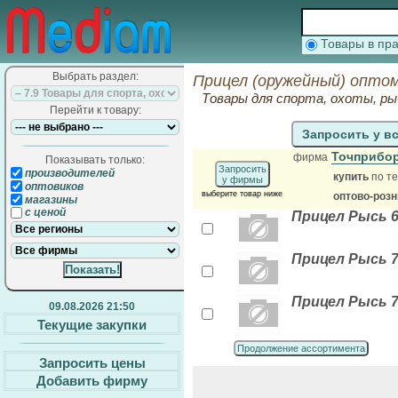
Товары в п
Выбрать раздел:
Прицел (оружейный) оптом
Товары для спорта, охоты, ры
Перейти к товару:
Запросить у в
Точприбо
фирма
Показывать только:
Запросить
производителей
купить
по те
у фирмы
оптовиков
выберите товар ниже
оптово-роз
магазины
с ценой
Прицел Рысь 6 
Прицел Рысь 7 
Прицел Рысь 7 
09.08.2026 21:50
Текущие закупки
Продолжение ассортимента
Запросить цены
Добавить фирму