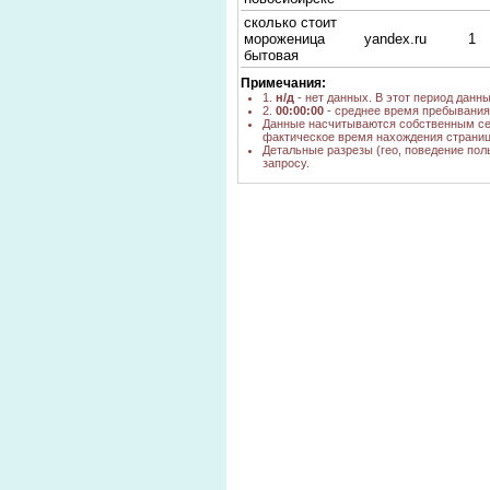
сколько стоит
мороженица
yandex.ru
1
бытовая
Примечания:
1.
н/д
- нет данных. В этот период данн
2.
00:00:00
- среднее время пребывания 
Данные насчитываются собственным се
фактическое время нахождения страниц
Детальные разрезы (гео, поведение пол
запросу.