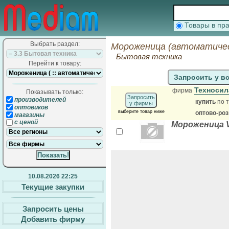
Товары в п
Выбрать раздел:
Мороженица (автоматичес
Бытовая техника
Перейти к товару:
Запросить у в
Техносил
фирма
Показывать только:
Запросить
производителей
купить
по т
у фирмы
оптовиков
выберите товар ниже
оптово-ро
магазины
с ценой
Мороженица V
10.08.2026 22:25
Текущие закупки
Запросить цены
Добавить фирму