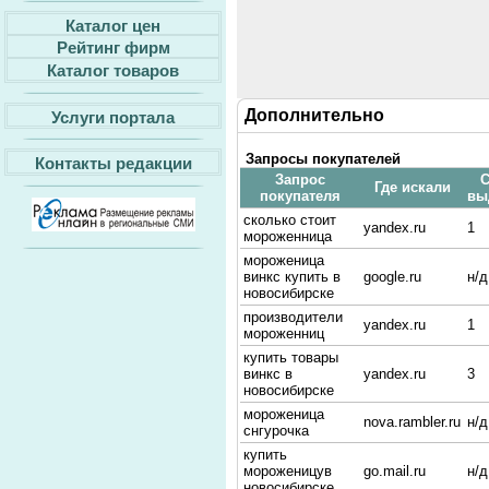
Каталог цен
Рейтинг фирм
Каталог товаров
Дополнительно
Услуги портала
Запросы покупателей
Контакты редакции
Запрос
С
Где искали
покупателя
вы
сколько стоит
yandex.ru
1
мороженница
мороженица
винкс купить в
google.ru
н/д
новосибирске
производители
yandex.ru
1
мороженниц
купить товары
винкс в
yandex.ru
3
новосибирске
мороженица
nova.rambler.ru
н/д
снгурочка
купить
мороженицув
go.mail.ru
н/д
новосибирске