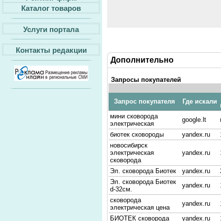
Каталог товаров
Услуги портала
Контакты редакции
Дополнительно
Запросы покупателей
Запрос покупателя
Где искали
мини сковорода
google.lt
электрическая
биотек сковороды
yandex.ru
новосибирск
электрическая
yandex.ru
сковорода
Эл. сковорода Биотек
yandex.ru
Эл. сковорода Биотек
yandex.ru
d-32cм.
сковорода
yandex.ru
электрическая цена
БИОТЕК сковорода
yandex.ru