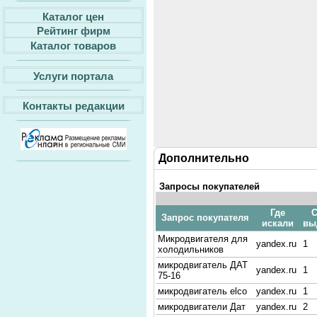
Каталог цен
Рейтинг фирм
Каталог товаров
Услуги портала
Контакты редакции
Дополнительно
Запросы покупателей
Где
С
Запрос покупателя
искали
вы
Микродвигателя для
yandex.ru
1
холодильников
микродвигатель ДАТ
yandex.ru
1
75-16
микродвигатель elco
yandex.ru
1
микродвигатели Дат
yandex.ru
2