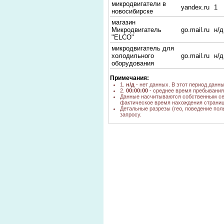
микродвигатели в
yandex.ru
1
новосибирске
магазин
Микродвигатель
go.mail.ru
н/д
"ELCO"
микродвигатель для
холодильного
go.mail.ru
н/д
оборудования
Микродвигатели для
Примечания:
холодильника
yandex.ru
1
1.
н/д
- нет данных. В этот период данн
ДАТ-75-16
2.
00:00:00
- среднее время пребывания 
Данные насчитываются собственным се
микродвигатели
фактическое время нахождения страниц
yandex.ru
1
ELCO
Детальные разрезы (гео, поведение пол
запросу.
Микродвигатель
yandex.ru
1
ДАТ-75-16
АВЕ-052-4М
yandex.ru
1
микродвигатель элко
yandex.ru
1
16вт
АВЕ-052
yandex.ru
1
микродвигатель дат
yandex.ru
1
75
что такое
yandex.ru
1
микродвигатель 220
Elco италия
yandex.ru
2
микродвигатели