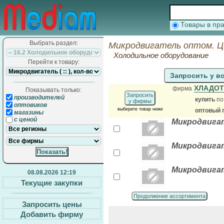
Товары в п
Выбрать раздел:
Микродвигатель оптом. Ц
Холодильное оборудование
Перейти к товару:
Запросить у в
ХЛАДО
фирма
Показывать только:
Запросить
производителей
купить
по
у фирмы
оптовиков
выберите товар ниже
оптовый 
магазины
с ценой
Микродвига
Микродвигат
Микродвигат
08.08.2026 12:19
Текущие закупки
Продолжение ассортимента
Запросить цены
Добавить фирму