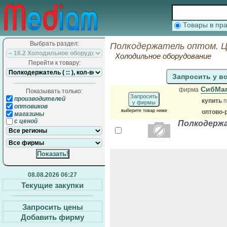
Товары в п
Выбрать раздел:
Полкодержатель оптом. Ц
Холодильное оборудование
Перейти к товару:
Запросить у в
СибМа
фирма
Показывать только:
Запросить
производителей
купить
п
у фирмы
оптовиков
выберите товар ниже
оптово-
магазины
с ценой
Полкодержа
08.08.2026 06:27
Текущие закупки
Запросить цены
Добавить фирму