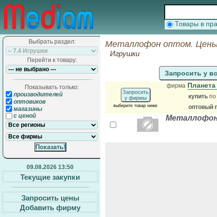
Товары в п
Выбрать раздел:
Металлофон оптом. Цены
Игрушки
Перейти к товару:
Запросить у в
Планета
фирма
Показывать только:
Запросить
производителей
купить
по
у фирмы
оптовиков
выберите товар ниже
оптовый 
магазины
с ценой
Металлофон 
09.08.2026 13:50
Текущие закупки
Запросить цены
Добавить фирму