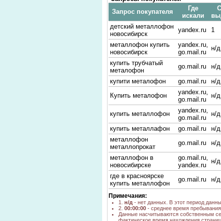
Где
С
Запрос покупателя
искали
вы
детский металлофон
yandex.ru
1
новосибирск
металлофон купить
yandex.ru,
н/д
новосибирск
go.mail.ru
купить трубчатый
go.mail.ru
н/д
металофон
купити металофон
go.mail.ru
н/д
yandex.ru,
Купить металофон
н/д
go.mail.ru
yandex.ru,
купить металлофон
н/д
go.mail.ru
купить металлафон
go.mail.ru
н/д
металлофон
go.mail.ru
н/д
металлопрокат
металлофон в
go.mail.ru,
н/д
новосибирске
yandex.ru
где в красноярске
go.mail.ru
н/д
купить металлофон
Примечания:
1.
н/д
- нет данных. В этот период данн
2.
00:00:00
- среднее время пребывания 
Данные насчитываются собственным се
фактическое время нахождения страниц