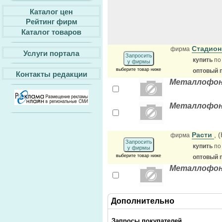
Каталог цен
Рейтинг фирм
Каталог товаров
Стадион
фирма
Услуги портала
Запросить
купить
по
у фирмы
выберите товар ниже
оптовый 
Контакты редакции
Металлофон 
Металлофон 
Расти
, 
фирма
Запросить
купить
по
у фирмы
выберите товар ниже
оптовый 
Металлофон 
Дополнительно
Запросы покупателей