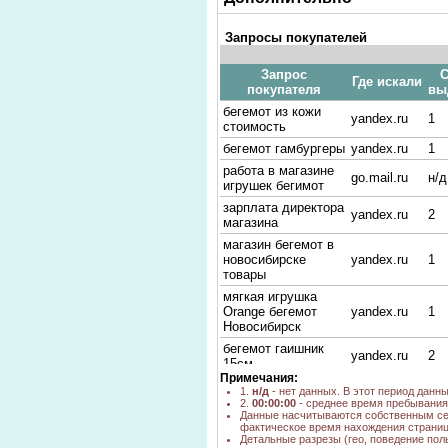
Запросы покупателей
Запрос
С
Где искали
покупателя
вы
бегемот из кожи
yandex.ru
1
стоимость
бегемот гамбургеры
yandex.ru
1
работа в магазине
go.mail.ru
н/д
игрушек бегимот
зарплата директора
yandex.ru
2
магазина
магазин бегемот в
новосибирске
yandex.ru
1
товары
мягкая игрушка
Orange бегемот
yandex.ru
1
Новосибирск
бегемот гаишник
yandex.ru
2
15см
Примечания:
мягкая игрушка
1.
н/д
- нет данных. В этот период данн
go.mail.ru
н/д
гусеница 80см
2.
00:00:00
- среднее время пребывания 
Данные насчитываются собственным се
Бегемот гаишник
фактическое время нахождения страниц
игрушка купить в
yandex.ru
1
Детальные разрезы (гео, поведение пол