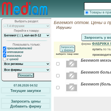
Товары в п
Выбрать раздел:
Бегемот оптом. Цены и п
Игрушки
Перейти к товару:
Запросить у в
ФАБРИКА 
фирма
Показывать только:
Запросить
производителей
купить
по те
у фирмы
оптовиков
выберите товар ниже
производит
магазины
с ценой
Бегемот мехов
Бегемот боль
Бегемот (бол
07.08.2026 04:52
Текущие закупки
Запросить цены
Добавить фирму