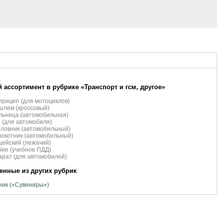
 ассортимент в рубрике «Транспорт и гсм, другое»
рицеп (для мотоциклов)
шлем (кроссовый)
ьница (автомобильная)
 (для автомобиля)
ловник (автомобильный)
окотник (автомобильный)
ейский (лежачий)
ие (учебное ПДД)
рат (для автомобилей)
нные из других рубрик
ик («Сувениры»)