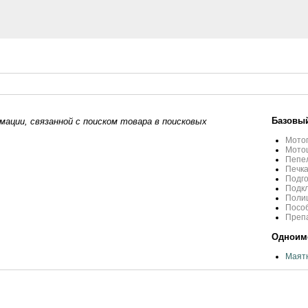
Базовый
ации, связанной с поиском товара в поисковых
Мотоп
Мото
Пепел
Печка
Подго
Подкл
Полиц
Пособ
Препа
Одноиме
Маятн