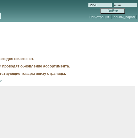
Регистрация
Забыли_пароль
егодня ничего нет.
и проводят обновление ассортимента.
утствующие товары внизу страницы.
ое