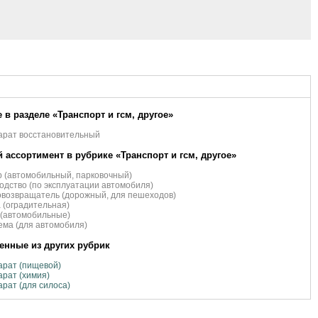
 в разделе «Транспорт и гсм, другое»
арат восстановительный
 ассортимент в рубрике «Транспорт и гсм, другое»
 (автомобильный, парковочный)
одство (по эксплуатации автомобиля)
возвращатель (дорожный, для пешеходов)
 (оградительная)
(автомобильные)
ма (для автомобиля)
нные из других рубрик
арат (пищевой)
рат (химия)
рат (для силоса)