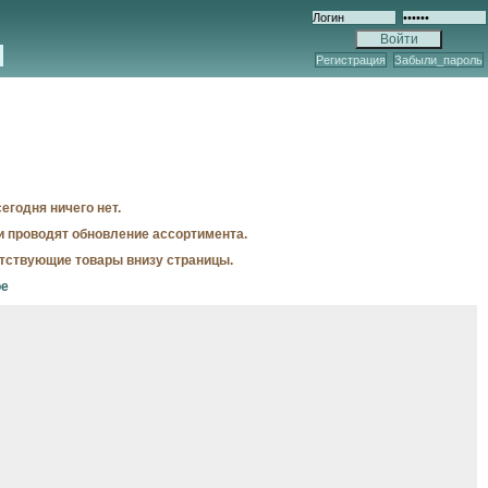
Регистрация
Забыли_пароль
егодня ничего нет.
и проводят обновление ассортимента.
утствующие товары внизу страницы.
ое