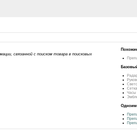
Похожие
ации, связанной с поиском товара в поисковых
Преп
Базовый
Радар
Руков
Свето
Сетка
Часы 
Эмбле
Одноиме
Преп
Препа
Препа