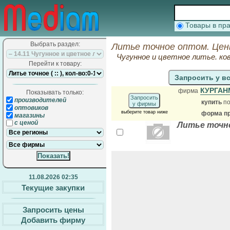
Товары в п
Выбрать раздел:
Литье точное оптом. Цен
Чугунное и цветное литье. ко
Перейти к товару:
Запросить у в
КУРГА
фирма
Показывать только:
Запросить
производителей
купить
по
у фирмы
оптовиков
выберите товар ниже
форма пр
магазины
с ценой
Литье точн
11.08.2026 02:35
Текущие закупки
Запросить цены
Добавить фирму