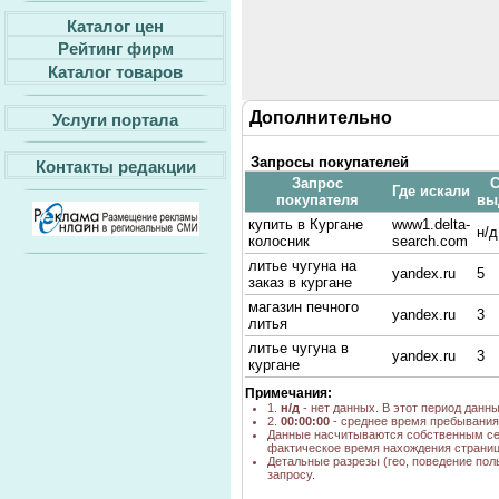
Каталог цен
Рейтинг фирм
Каталог товаров
Дополнительно
Услуги портала
Запросы покупателей
Контакты редакции
Запрос
С
Где искали
покупателя
вы
купить в Кургане
www1.delta-
н/д
колосник
search.com
литье чугуна на
yandex.ru
5
заказ в кургане
магазин печного
yandex.ru
3
литья
литье чугуна в
yandex.ru
3
кургане
Примечания:
1.
н/д
- нет данных. В этот период данн
2.
00:00:00
- среднее время пребывания 
Данные насчитываются собственным се
фактическое время нахождения страниц
Детальные разрезы (гео, поведение пол
запросу.