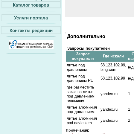
Каталог товаров
Услуги портала
Контакты редакции
Дополнительно
Запросы покупателей
Запрос
С
Где искали
покупателя
вы
литье под
58.123.102.99,
н/д
давлением
bing.com
литье под
58.123.102.99
н/д
давлением RU
где разместить
заказ на литье
yandex.ru
1
под давлением
алюминия
литье алюминия
yandex.ru
1
под давлением
литье алюминия
yandex.ru
2
pod davleniem
Примечания: