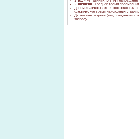
1.
н/д
- нет данных. В этот период данн
2.
00:00:00
- среднее время пребывания 
Данные насчитываются собственным се
фактическое время нахождения страниц
Детальные разрезы (гео, поведение пол
запросу.