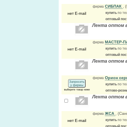
СИБПАК
, 
фирма
купить
по те
нет E-mail
оптовый по
Лента оптом 
МАСТЕР-П
фирма
купить
по те
нет E-mail
оптовый по
Лента оптом в
Орион се
фирма
Запросить
купить
по те
у фирмы
выберите товар ниже
оптово-розн
Лента оптом 
ЖСА
, (Сан
фирма
купить
по те
нет E-mail
оптовый по