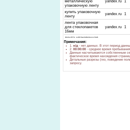
металлическую
yandex.ru
1
упаковочную ленту
купить упаковочную
yandex.ru
1
ленту
лента упаковочная
для стеклопакетов
yandex.ru
1
16мм
лента упаковочная
Примечания:
металлическая 19мм
yandex.kz
н/д
1.
н/д
- нет данных. В этот период данн
Новосибирск
2.
00:00:00
- среднее время пребывания 
лента
Данные насчитываются собственным се
фактическое время нахождения страниц
полипропиленовая
yandex.ru
1
Детальные разрезы (гео, поведение пол
PP-19 в
запросу.
новосибирске
лента джутовая
yandex.ru
1
лента металлическая
yandex.ru
1
для тары
лента металлическая
yandex.ru
1
купить
лента пп купить
yandex.ru
1