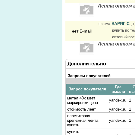
Лента оптом 
ВАРЯГ С
, 
фирма
купить
по те
нет E-mail
оптовый по
Лента оптом 
Дополнительно
Запросы покупателей
Где
С
Запрос покупателя
искали
вы
метал 40х цвет
yandex.ru
1
маркировки цена
стоймость лент
yandex.ru
1
пластиковая
крепежная лента
yandex.ru
1
купить
купить