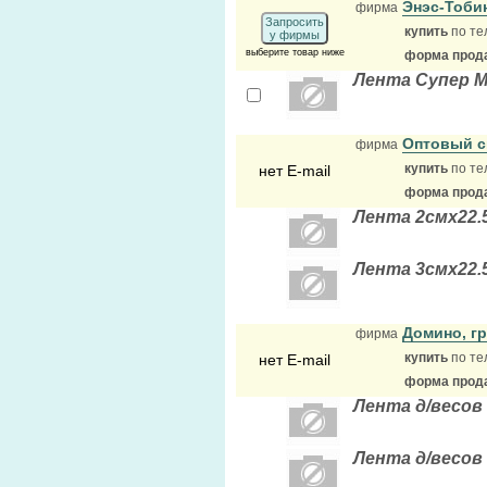
Энэс-Тоби
фирма
Запросить
купить
по те
у фирмы
выберите товар ниже
форма прода
Лента Супер М
Оптовый 
фирма
купить
по те
нет E-mail
форма прода
Лента 2смх22.
Лента 3смх22.
Домино, г
фирма
купить
по те
нет E-mail
форма прода
Лента д/весов
Лента д/весов