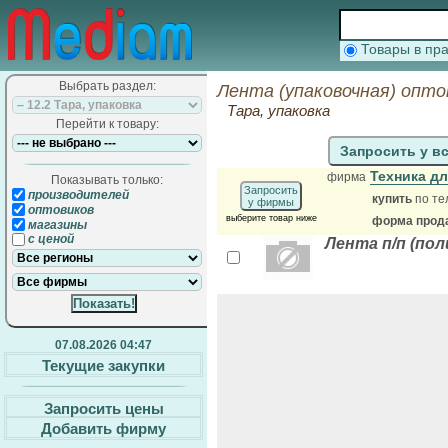
Товары в п
Выбрать раздел:
Лента (упаковочная) опто
Тара, упаковка
Перейти к товару:
Запросить у в
Техника д
фирма
Показывать только:
Запросить
производителей
купить
по те
у фирмы
оптовиков
выберите товар ниже
форма прода
магазины
с ценой
Лента п/п (по
07.08.2026 04:47
Текущие закупки
Запросить цены
Добавить фирму