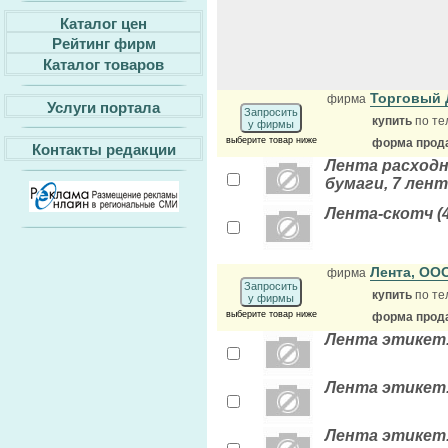
Каталог цен
Рейтинг фирм
Каталог товаров
Торговый 
фирма
Услуги портала
Запросить
купить
по те
у фирмы
выберите товар ниже
форма прода
Контакты редакции
Лента расходна
бумаги, 7 лент
Лента-скотч (
Лента, ОО
фирма
Запросить
купить
по те
у фирмы
выберите товар ниже
форма прода
Лента этикет.
Лента этикет.
Лента этикет.