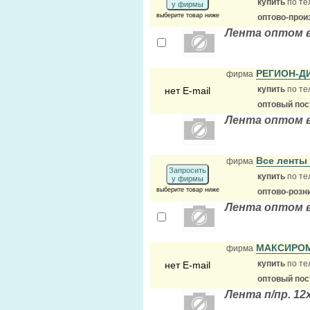
купить
по те
у фирмы
выберите товар ниже
оптово-прои
Лента оптом 
РЕГИОН-Д
фирма
купить
по те
нет E-mail
оптовый по
Лента оптом в
Все ленты
фирма
Запросить
купить
по те
у фирмы
выберите товар ниже
оптово-розн
Лента оптом 
МАКСИРО
фирма
купить
по те
нет E-mail
оптовый по
Лента п/пр. 12х