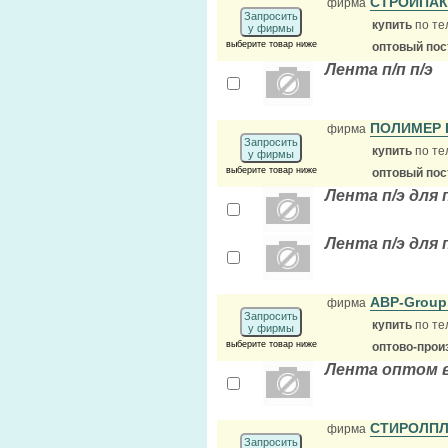
СТРОЙПА
фирма
Запросить
купить
по те
у фирмы
выберите товар ниже
оптовый по
Лента п/п п/э
ПОЛИМЕР
фирма
Запросить
купить
по те
у фирмы
выберите товар ниже
оптовый по
Лента п/э для
Лента п/э для
ABP-Group
фирма
Запросить
купить
по те
у фирмы
выберите товар ниже
оптово-прои
Лента оптом 
СТИРОЛП
фирма
Запросить