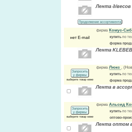
Лента д/весов
Продолжение ассортимента
Комус-Си
фирма
купить
по те
нет E-mail
форма прода
Лента KLEBE
Люкс
, (Но
фирма
Запросить
купить
по те
у фирмы
выберите товар ниже
форма прода
Лента в ассор
Альсид К
фирма
Запросить
купить
по те
у фирмы
выберите товар ниже
оптово-прои
Лента оптом 