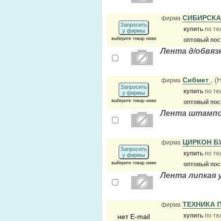
СИБИРСКА
фирма
Запросить
купить
по те
у фирмы
выберите товар ниже
оптовый по
Лента д/обвяз
Сибмет
, 
фирма
Запросить
купить
по те
у фирмы
выберите товар ниже
оптовый по
Лента штампов
ЦИРКОН 
фирма
Запросить
купить
по те
у фирмы
выберите товар ниже
оптовый по
Лента липкая 
ТЕХНИКА 
фирма
купить
по те
нет E-mail