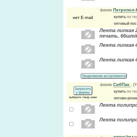
Петропол
фирма
купить
по те
нет E-mail
оптовый по
Лента липкая 
печать, 66шт/
Лента липкая 
Лента липкая 
Продолжение ассортимента
СибПак
, 
фирма
Запросить
купить
по те
у фирмы
выберите товар ниже
оптово-розн
Лента полипро
Лента полипро