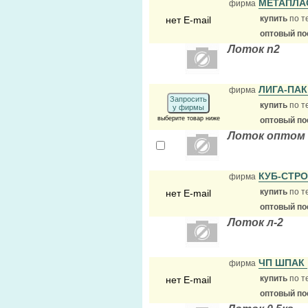
МЕТАПЛА
фирма
купить
по т
нет E-mail
оптовый по
Лоток n2
ЛИГА-ПА
фирма
Запросить
купить
по т
у фирмы
выберите товар ниже
оптовый по
Лоток оптом 
КУБ-СТР
фирма
купить
по т
нет E-mail
оптовый по
Лоток л-2
ЧП ШПАК
фирма
купить
по т
нет E-mail
оптовый по