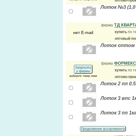
оптово-про
Лоток №3 (1,0
ТД КВАР
фирма
купить
по т
нет E-mail
оптовый по
Лоток оптом 
ФОРМЕК
фирма
Запросить
купить
по т
у фирмы
выберите товар ниже
оптово-про
Лоток 2 пп 0.5
Лоток 3 впс 1
Лоток 3 пп 1к
Продолжение ассортимента