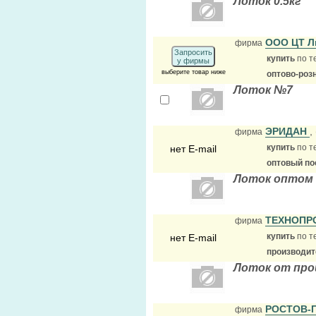
Лоток 0.5кг
ООО ЦТ Л
фирма
Запросить
купить
по т
у фирмы
выберите товар ниже
оптово-роз
Лоток №7
ЭРИДАН
,
фирма
купить
по т
нет E-mail
оптовый по
Лоток оптом 
ТЕХНОПР
фирма
купить
по т
нет E-mail
производит
Лоток от про
РОСТОВ-
фирма