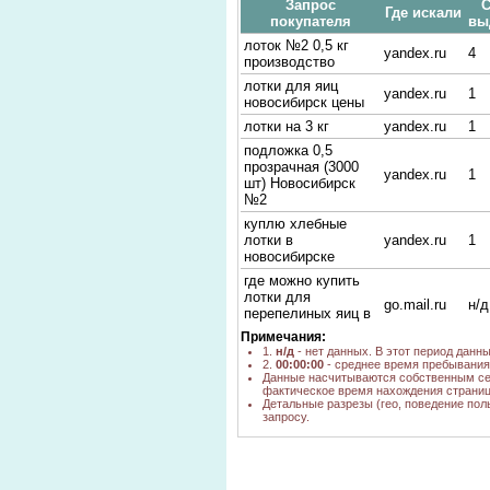
Запрос
С
Где искали
покупателя
вы
лоток №2 0,5 кг
yandex.ru
4
производство
лотки для яиц
yandex.ru
1
новосибирск цены
лотки на 3 кг
yandex.ru
1
подложка 0,5
прозрачная (3000
yandex.ru
1
шт) Новосибирск
№2
куплю хлебные
лотки в
yandex.ru
1
новосибирске
где можно купить
лотки для
go.mail.ru
н/д
перепелиных яиц в
крыму
Примечания:
1.
н/д
- нет данных. В этот период данн
лотки деревянные
yandex.ru
1
2.
00:00:00
- среднее время пребывания 
где купить упаковку
Данные насчитываются собственным се
фактическое время нахождения страниц
для перепелиных
go.mail.ru
н/д
Детальные разрезы (гео, поведение пол
яиц в донецке
запросу.
где купить упаковку
для перепелинных
yandex.ru
1
яиц