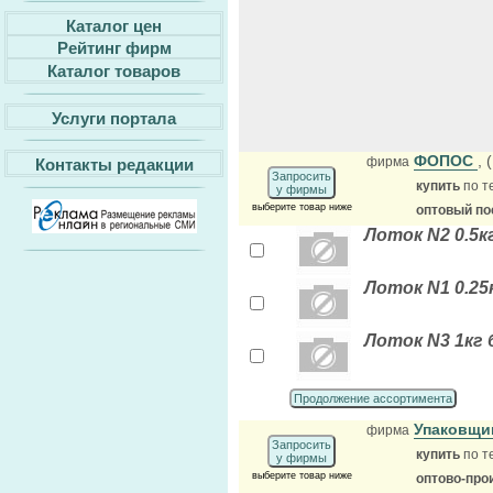
Каталог цен
Рейтинг фирм
Каталог товаров
Услуги портала
ФОПОС
,
фирма
Контакты редакции
Запросить
купить
по т
у фирмы
выберите товар ниже
оптовый по
Лоток N2 0.5к
Лоток N1 0.25
Лоток N3 1кг 
Продолжение ассортимента
Упаковщи
фирма
Запросить
купить
по т
у фирмы
выберите товар ниже
оптово-про