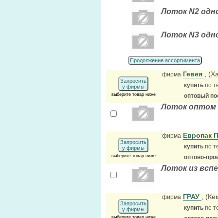
Лоток N2 одно
Лоток N3 одно
Продолжение ассортимента
Гевея
, (Х
фирма
Запросить
купить
по т
у фирмы
выберите товар ниже
оптовый по
Лоток оптом 
Европак 
фирма
Запросить
купить
по т
у фирмы
выберите товар ниже
оптово-про
Лоток из вспе
ГРАУ
, (К
фирма
Запросить
купить
по т
у фирмы
выберите товар ниже