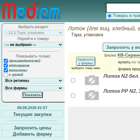
Товары в п
Выбрать раздел:
Лоток (для яиц, хлебный,
Тара, упаковка
Перейти к товару:
Запросить у в
КВ-Серви
фирма
Показывать только:
Запросить
производителей
купить
по т
у фирмы
оптовиков
выберите товар ниже
форма прод
магазины
с ценой
Лоток N2 бел. 
Лоток РР N2, 
08.08.2026 01:57
Текущие закупки
Запросить цены
Добавить фирму