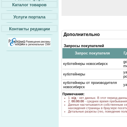
Каталог товаров
Услуги портала
Контакты редакции
Дополнительно
Запросы покупателей
Запрос покупателя
Г
go
куботейнеры новосибирск
m
ya
куботейнеры
po
куботейнеры от производителя
ya
новосибирск
Примечания:
1.
н/д
- нет данных. В этот период данн
2.
00:00:00
- среднее время пребывания 
Данные насчитываются собственным се
нахождения страницы в браузере посети
Детальные разрезы (гео, поведение пол