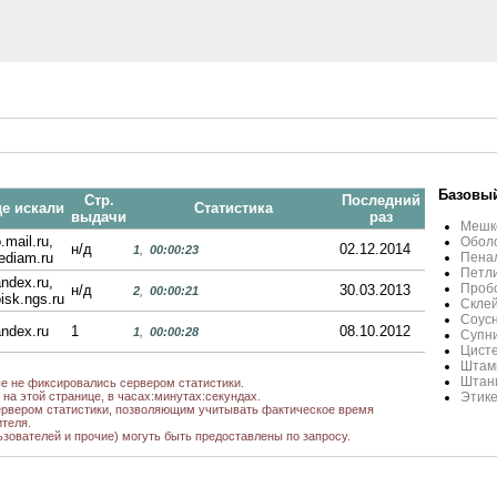
Базовый
Стр.
Последний
де искали
Статистика
выдачи
раз
Мешк
.mail.ru,
Оболо
н/д
02.12.2014
1
,
00:00:23
ediam.ru
Пена
Петл
ndex.ru,
Проб
н/д
30.03.2013
2
,
00:00:21
isk.ngs.ru
Склей
Соус
ndex.ru
1
08.10.2012
1
,
00:00:28
Супн
Цисте
Штамп
Штанц
ые не фиксировались сервером статистики.
на этой странице, в часах:минутах:секундах.
Этик
рвером статистики, позволяющим учитывать фактическое время
теля.
ьзователей и прочие) могуть быть предоставлены по запросу.