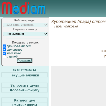
Выбрать раздел:
Куботейнер (тара) оптом
Тара, упаковка
Перейти к товару:
Показывать только:
производителей
оптовиков
Воз
магазины
П
с ценой
07.08.2026 04:14
Текущие закупки
Запросить цены
Добавить фирму
Каталог цен
Рейтинг фирм