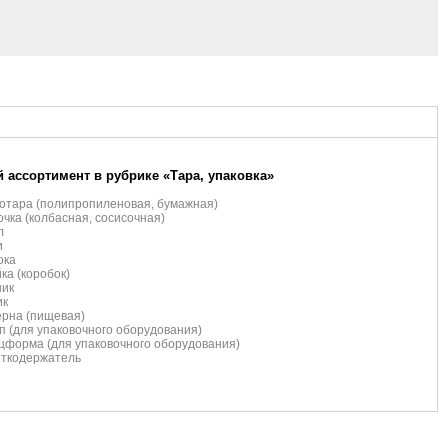
 ассортимент в рубрике «Тара, упаковка»
отара (полипропиленовая, бумажная)
чка (колбасная, сосисочная)
л
и
ока
ка (коробок)
ник
ик
рна (пищевая)
 (для упаковочного оборудования)
форма (для упаковочного оборудования)
еткодержатель