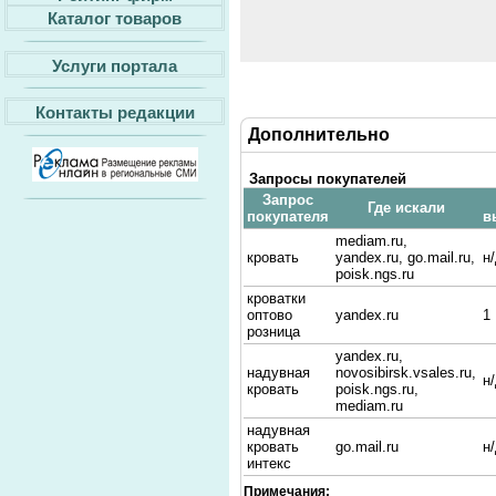
Каталог товаров
Услуги портала
Контакты редакции
Дополнительно
Запросы покупателей
Запрос
Где искали
покупателя
в
mediam.ru,
кровать
yandex.ru, go.mail.ru,
н
poisk.ngs.ru
кроватки
оптово
yandex.ru
1
розница
yandex.ru,
надувная
novosibirsk.vsales.ru,
н
кровать
poisk.ngs.ru,
mediam.ru
надувная
кровать
go.mail.ru
н
интекс
Примечания: