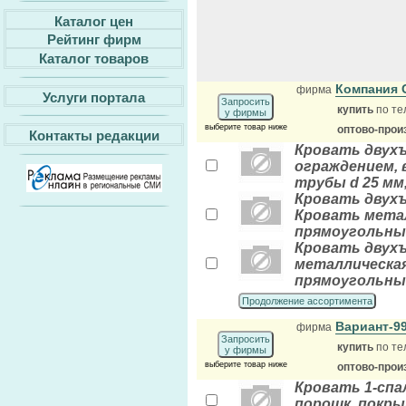
Каталог цен
Рейтинг фирм
Каталог товаров
Компания 
фирма
Услуги портала
Запросить
купить
по те
у фирмы
выберите товар ниже
оптово-прои
Контакты редакции
Кровать двухъя
ограждением, 
трубы d 25 мм
Кровать двухъ
Кровать метал
прямоугольны
Кровать двухъя
металлическая,
прямоугольны
Продолжение ассортимента
Вариант-9
фирма
Запросить
купить
по те
у фирмы
выберите товар ниже
оптово-прои
Кровать 1-спал
порошк. покры