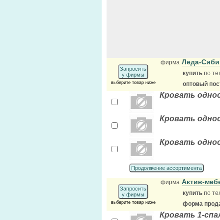
Леда-Сиб
фирма
Запросить
купить
по те
у фирмы
выберите товар ниже
оптовый по
Кровать однос
Кровать однос
Кровать однос
Продолжение ассортимента
Актив-меб
фирма
Запросить
купить
по те
у фирмы
выберите товар ниже
форма прода
Кровать 1-спа