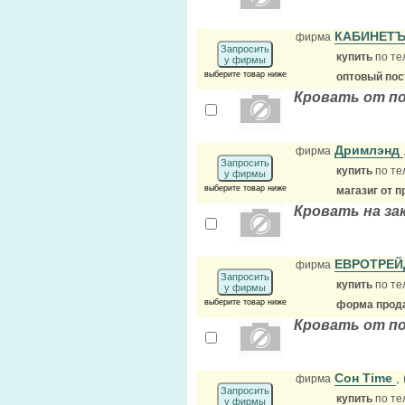
КАБИНЕТЪ
фирма
Запросить
купить
по те
у фирмы
выберите товар ниже
оптовый по
Кровать от п
Дримлэнд
фирма
Запросить
купить
по те
у фирмы
выберите товар ниже
магазиг от 
Кровать на за
ЕВРОТРЕ
фирма
Запросить
купить
по те
у фирмы
выберите товар ниже
форма прода
Кровать от п
Сон Time
,
фирма
Запросить
купить
по те
у фирмы