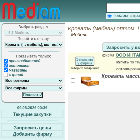
Товары в п
Выбрать раздел:
Кровать (мебель) оптом. 
Мебель
Перейти к товару:
Запросить у в
ООО ИНТ
фирма
Показывать только:
Запросить
производителей
купить
по те
у фирмы
оптовиков
выберите товар ниже
оптово-розн
магазины
с ценой
Кровать масси
09.08.2026 00:36
Текущие закупки
Запросить цены
Добавить фирму