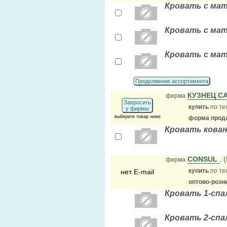
Кровать с мат
Кровать с мат
Кровать с мат
Продолжение ассортимента
КУЗНЕЦ С
фирма
Запросить
купить
по те
у фирмы
выберите товар ниже
форма прода
Кровать кован
CONSUL
, 
фирма
купить
по те
нет E-mail
оптово-розн
Кровать 1-спа
Кровать 2-спа