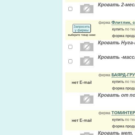
Кровать 2-ме
Флитлик, 
фирма
Запросить
купить
по те
у фирмы
выберите товар ниже
форма прода
Кровать Нуга
Кровать -масс
БАЯРД-ГР
фирма
купить
по те
нет E-mail
форма прода
Кровать от п
ТОМИНТЕ
фирма
купить
по те
нет E-mail
форма прода
Кровать мет.