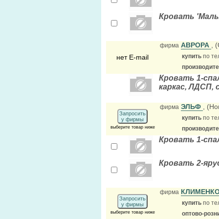
Кровать 'Малы
АВРОРА
, 
фирма
купить
по те
нет E-mail
производит
Кровать 1-спа
каркас, ЛДСП, 
ЭЛЬФ
, (Н
фирма
Запросить
купить
по те
у фирмы
выберите товар ниже
производит
Кровать 1-спал
Кровать 2-ярус
КЛИМЕНК
фирма
Запросить
купить
по те
у фирмы
выберите товар ниже
оптово-розн