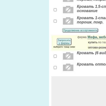
Кровать 1.5-с
основание
Кровать 1-спал
порошк. покр.
Продолжение ассортимента
Мефа, меб
фирма
Запросить
купить
по те
у фирмы
выберите товар ниже
оптово-розн
Кровать (6 ви
Кровать опто