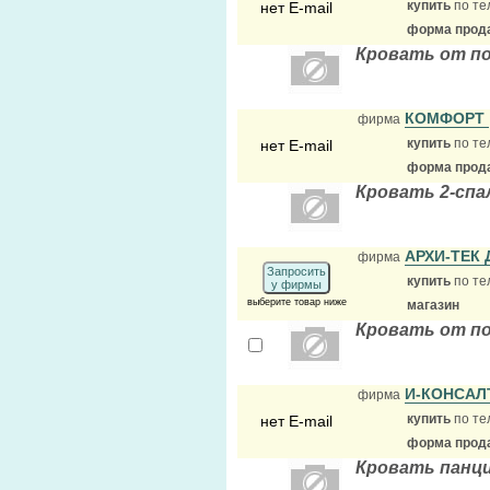
купить
по те
нет E-mail
форма прода
Кровать от п
КОМФОРТ
фирма
купить
по те
нет E-mail
форма прода
Кровать 2-спа
АРХИ-ТЕК
фирма
Запросить
купить
по те
у фирмы
выберите товар ниже
магазин
Кровать от п
И-КОНСАЛ
фирма
купить
по те
нет E-mail
форма прода
Кровать панц