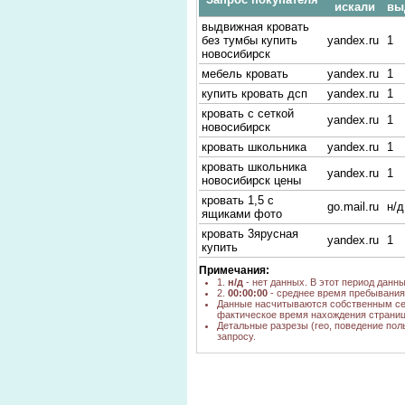
искали
вы
выдвижная кровать
без тумбы купить
yandex.ru
1
новосибирск
мебель кровать
yandex.ru
1
купить кровать дсп
yandex.ru
1
кровать с сеткой
yandex.ru
1
новосибирск
кровать школьника
yandex.ru
1
кровать школьника
yandex.ru
1
новосибирск цены
кровать 1,5 с
go.mail.ru
н/д
ящиками фото
кровать 3ярусная
yandex.ru
1
купить
Примечания:
1.
н/д
- нет данных. В этот период данн
2.
00:00:00
- среднее время пребывания 
Данные насчитываются собственным се
фактическое время нахождения страниц
Детальные разрезы (гео, поведение пол
запросу.