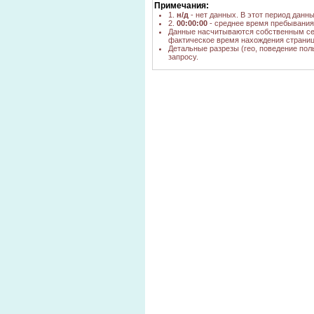
краситель для
yandex.ru
1
Примечания:
метанола
1.
н/д
- нет данных. В этот период данн
2.
00:00:00
- среднее время пребывания 
где купить
Данные насчитываются собственным се
краситель для
yandex.ru
1
фактическое время нахождения страниц
метанола
Детальные разрезы (гео, поведение пол
запросу.
химический
yandex.ru
1
пигмент купить
краситель сухой
nova.rambler.ru
н/д
метанол
краситель
yandex.ru
1
бромтимоловый
!(Купить
краситель для
yandex.ru
4
жидкостей)
краситель для
акрилового
yandex.ru
1
полимера