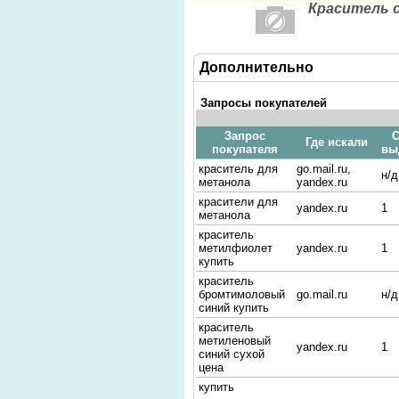
Краситель 
Дополнительно
Запросы покупателей
Запрос
С
Где искали
покупателя
вы
краситель для
go.mail.ru,
н/д
метанола
yandex.ru
красители для
yandex.ru
1
метанола
краситель
метилфиолет
yandex.ru
1
купить
краситель
бромтимоловый
go.mail.ru
н/д
синий купить
краситель
метиленовый
yandex.ru
1
синий сухой
цена
купить