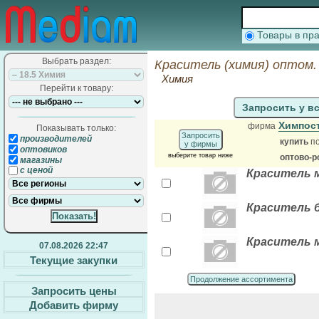
Товары в п
Выбрать раздел:
Краситель (химия) оптом.
Химия
Перейти к товару:
Запросить у в
Химпос
фирма
Показывать только:
Запросить
производителей
купить
по
у фирмы
оптовиков
выберите товар ниже
оптово-р
магазины
с ценой
Краситель
Краситель 
Краситель 
07.08.2026 22:47
Текущие закупки
Продолжение ассортимента
Запросить цены
Добавить фирму