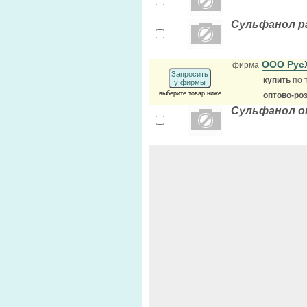
Сульфанол р
ООО Рус
фирма
Запросить
купить
по 
у фирмы
выберите товар ниже
оптово-ро
Сульфанол о