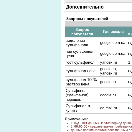
Дополнительно
Запросы покупателей
Запрос
Где искали
покупателя
в
виделение
google.com.ua
н/
сульфанола
пав сульфонол
google.com.ua
н/
цена
гост сульфанол
yandex.ru
1
google.ru,
сульфонол цена
н/
yandex.ru
сульфанол 100%
google.ru
н/
раствор цена
Сульфонол
(сульфанол)
google.ru
н/
порошок
Сульфанол-п
go.mail.ru
н/
купить
сульфанол
yandex.ru
2
Примечания:
картинки
1.
н/д
- нет данных. В этот период данн
2.
00:00:00
- среднее время пребывания 
сульфанол
yandex.ru
2
Данные насчитываются собственным се