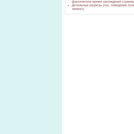
порошок оренбург
фактическое время нахождения страниц
Детальные разрезы (гео, поведение пол
пенообразователь
запросу.
(ПАВ -
yandex.ru
1
сульфанол)
сульфанол цена
yandex.ru
1
за тонну 2011
цена на
yandex.ru
1
сульфанол
производители
сульфанол
yandex.ru
1
порошок
Сульфанол В
yandex.ru
1
сульфанол фото
yandex.ru
1
сульфанол
yandex.ru
2
раствор
сульфанол паста
yandex.ru
1
сертификат
Сульфанол
Дзержинск
yandex.ru
1
Нижегородская
сульфанол
yandex.ru
2
продаю цена
Г.Дзержинск,
yandex.ru
1
Сульфанол
сульфанол