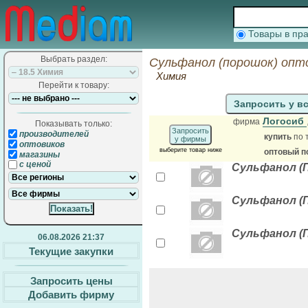
Товары в п
Выбрать раздел:
Сульфанол (порошок) опт
Химия
Перейти к товару:
Запросить у в
Логосиб
фирма
Показывать только:
Запросить
производителей
купить
по 
у фирмы
оптовиков
выберите товар ниже
оптовый п
магазины
с ценой
Сульфанол (П
Сульфанол (П
Сульфанол (
06.08.2026 21:37
Текущие закупки
Запросить цены
Добавить фирму