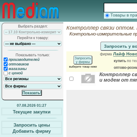
Товары в п
Выбрать раздел:
Контроллер связи оптом.
Контрольно-измерительные п
Перейти к товару:
Запросить у в
Лайф Ново
фирма
Показывать только:
Запросить
производителей
купить
по те
у фирмы
оптовиков
выберите товар ниже
оптово-розн
магазины
с ценой
Контроллер св
и модем от пя
07.08.2026 01:27
Текущие закупки
Запросить цены
Добавить фирму