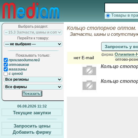
Товары в п
Выбрать раздел:
Кольцо стопорное оптом.
Запчасти, шины и сопутств
Перейти к товару:
Запросить у в
Олимпия-
фирма
Показывать только:
нет E-mail
оптово-розн
производителей
оптовиков
Кольцо стопор
магазины
с ценой
Кольцо стопо
06.08.2026 11:32
Текущие закупки
Запросить цены
Добавить фирму