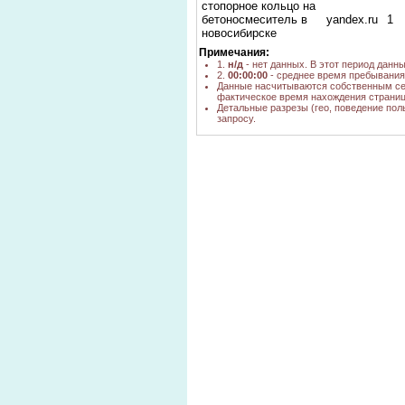
стопорное кольцо на
бетоносмеситель в
yandex.ru
1
новосибирске
Примечания:
кольцо стопорное Б
yandex.ru
2
1.
н/д
- нет данных. В этот период данн
60 наружное. цена
2.
00:00:00
- среднее время пребывания 
стопорное кольцо на
Данные насчитываются собственным се
yandex.ru
2
фактическое время нахождения страниц
42мм
Детальные разрезы (гео, поведение пол
стопорное кольцо на
запросу.
вал 25 мм
yandex.ru
1
Новосибирск
стопорные кольца на
бетономешалку в
yandex.ru
1
новосибирске
запчасти на
бетономешалку
yandex.ru
1
стопорные кольца в
новосибирске
кольцо стопорное d
yandex.ru
1
yjdjcb,bhcrt