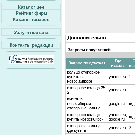
Каталог цен
Рейтинг фирм
Каталог товаров
Услуги портала
Дополнительно
Контакты редакции
Запросы покупателей
Где
С
Запрос покупателя
искали
вы
кольцо стопорное
купить в
yandex.ru
1
новосибирске
стопорное кольцо 25
yandex.ru
1
2
купить в
новосибирске
google.ru
н/д
стопорные кольца
стопорное кольцо
yandex.ru,
н/д
купить новосибирск
google.ru
стопорные кольца
yandex.ru
2
где купить