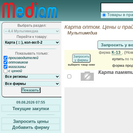
Товары в п
Выбрать раздел:
Карта оптом. Цены и пра
Мультимедиа
Перейти к товару:
Запросить у в
К-13
, (Но
фирма
Показывать только:
Запросить
производителей
купить
по т
у фирмы
оптовиков
выберите товар ниже
форма прод
магазины
с ценой
Карта памяти
09.08.2026 07:55
Текущие закупки
Запросить цены
Добавить фирму