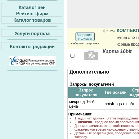
Каталог цен
Рейтинг фирм
Каталог товаров
КОМПЬЮ
фирма
Услуги портала
Запросить
купить
по т
у фирмы
выберите товар ниже
форма прод
Контакты редакции
Карта 16bit
Дополнительно
Запросы покупателей
Запрос
Стр
Где искали
покупателя
выда
микросд 16гб
poisk.ngs.ru
н/д
цена
Примечания:
1.
н/д
- нет данных. В этот период данн
2.
00:00:00
- среднее время пребывания 
Данные насчитываются собственным се
фактическое время нахождения страниц
Детальные разрезы (гео, поведение пол
запросу.